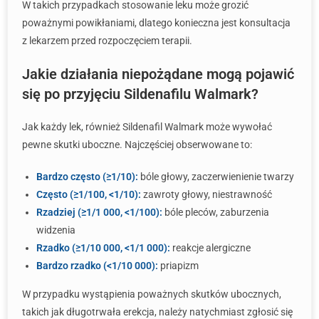
W takich przypadkach stosowanie leku może grozić
poważnymi powikłaniami, dlatego konieczna jest konsultacja
z lekarzem przed rozpoczęciem terapii.
Jakie działania niepożądane mogą pojawić
się po przyjęciu Sildenafilu Walmark?
Jak każdy lek, również Sildenafil Walmark może wywołać
pewne skutki uboczne. Najczęściej obserwowane to:
Bardzo często (≥1/10):
bóle głowy, zaczerwienienie twarzy
Często (≥1/100, <1/10):
zawroty głowy, niestrawność
Rzadziej (≥1/1 000, <1/100):
bóle pleców, zaburzenia
widzenia
Rzadko (≥1/10 000, <1/1 000):
reakcje alergiczne
Bardzo rzadko (<1/10 000):
priapizm
W przypadku wystąpienia poważnych skutków ubocznych,
takich jak długotrwała erekcja, należy natychmiast zgłosić się