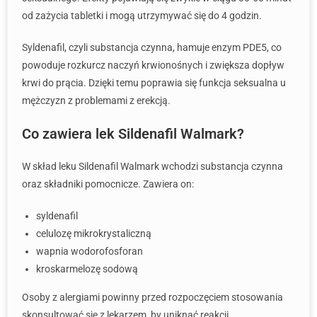
od zażycia tabletki i mogą utrzymywać się do 4 godzin.
Syldenafil, czyli substancja czynna, hamuje enzym PDE5, co
powoduje rozkurcz naczyń krwionośnych i zwiększa dopływ
krwi do prącia. Dzięki temu poprawia się funkcja seksualna u
mężczyzn z problemami z erekcją.
Co zawiera lek Sildenafil Walmark?
W skład leku Sildenafil Walmark wchodzi substancja czynna
oraz składniki pomocnicze. Zawiera on:
syldenafil
celulozę mikrokrystaliczną
wapnia wodorofosforan
kroskarmelozę sodową
Osoby z alergiami powinny przed rozpoczęciem stosowania
skonsultować się z lekarzem, by uniknąć reakcji