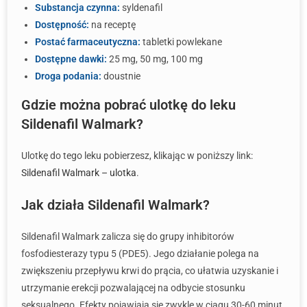
Substancja czynna:
syldenafil
Dostępność:
na receptę
Postać farmaceutyczna:
tabletki powlekane
Dostępne dawki:
25 mg, 50 mg, 100 mg
Droga podania:
doustnie
Gdzie można pobrać ulotkę do leku
Sildenafil Walmark?
Ulotkę do tego leku pobierzesz, klikając w poniższy link:
Sildenafil Walmark – ulotka
.
Jak działa Sildenafil Walmark?
Sildenafil Walmark zalicza się do grupy inhibitorów
fosfodiesterazy typu 5 (PDE5). Jego działanie polega na
zwiększeniu przepływu krwi do prącia, co ułatwia uzyskanie i
utrzymanie erekcji pozwalającej na odbycie stosunku
seksualnego. Efekty pojawiają się zwykle w ciągu 30-60 minut