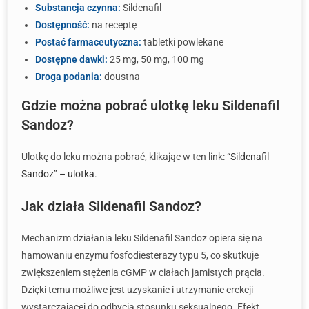
Substancja czynna:
Sildenafil
Dostępność:
na receptę
Postać farmaceutyczna:
tabletki powlekane
Dostępne dawki:
25 mg, 50 mg, 100 mg
Droga podania:
doustna
Gdzie można pobrać ulotkę leku Sildenafil
Sandoz?
Ulotkę do leku można pobrać, klikając w ten link:
“Sildenafil
Sandoz” – ulotka
.
Jak działa Sildenafil Sandoz?
Mechanizm działania leku Sildenafil Sandoz opiera się na
hamowaniu enzymu fosfodiesterazy typu 5, co skutkuje
zwiększeniem stężenia cGMP w ciałach jamistych prącia.
Dzięki temu możliwe jest uzyskanie i utrzymanie erekcji
wystarczającej do odbycia stosunku seksualnego. Efekt