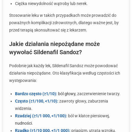
Ciężka niewydolność wątroby lub nerek.
Stosowanie leku w takich przypadkach może prowadzić do
poważnych komplikacji zdrowotnych, dlatego ważne jest, by
przed terapią skonsultować się z lekarzem.
Jakie działania niepożądane może
wywołać Sildenafil Sandoz?
Podobnie jak każdy lek, Sildenafil Sandoz może powodować
działania niepożądane. Oto klasyfikacja według częstości ich
występowania:
Bardzo często (≥1/10):
ból głowy
, zaczerwienienie twarzy.
Często (≥1/100, <1/10):
zawroty głowy, zaburzenia
widzenia.
Rzadziej (≥1/1 000, <1/100):
ból w klatce piersiowej,
nudności
.
Rzadko (≥1/10 000, <1/1 000):
priapizm, utrata wzroku.