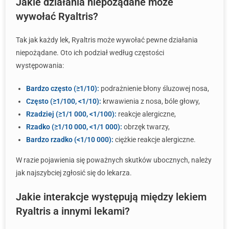
Jakie działania niepożądane może
wywołać Ryaltris?
Tak jak każdy lek, Ryaltris może wywołać pewne działania
niepożądane. Oto ich podział według częstości
występowania:
Bardzo często (≥1/10):
podrażnienie błony śluzowej nosa,
Często (≥1/100, <1/10):
krwawienia z nosa, bóle głowy,
Rzadziej (≥1/1 000, <1/100):
reakcje alergiczne,
Rzadko (≥1/10 000, <1/1 000):
obrzęk twarzy,
Bardzo rzadko (<1/10 000):
ciężkie reakcje alergiczne.
W razie pojawienia się poważnych skutków ubocznych, należy
jak najszybciej zgłosić się do lekarza.
Jakie interakcje występują między lekiem
Ryaltris a innymi lekami?