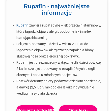
Rupafin - najważniejsze
informacje
Rupafin
zawiera rupatadynę – lek przeciwhistaminowy,
który łagodzi objawy alergii, podobnie jak inne leki
hamujące histaminę.
Lek jest stosowany u dzieci w wieku 2-11 lat do
łagodzenia objawów alergicznego zapalenia błony
śluzowej nosa oraz alergicznej pokrzywki.
Rupafin jest przeznaczony wyłącznie dla dzieci powyżej
2 lat i może być stosowany w terapii różnych alergii
skórnych i nosa u młodszych pacjentów.
Roztwór doustny należy podawać dzieciom codziennie,
a dawkę (2,5 lub 5 ml) dobiera lekarz indywidualnie
według masy ciała dziecka.
Pobierz ulotkę PDF
Opis leku