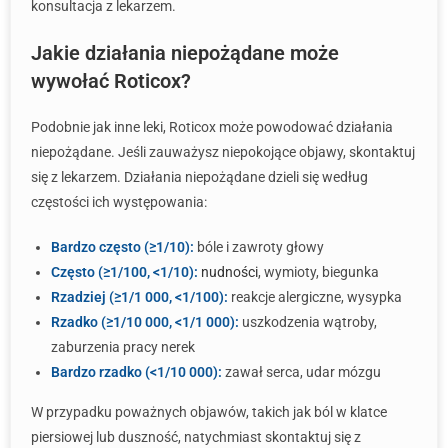
konsultacja z lekarzem.
Jakie działania niepożądane może
wywołać Roticox?
Podobnie jak inne leki, Roticox może powodować działania
niepożądane. Jeśli zauważysz niepokojące objawy, skontaktuj
się z lekarzem. Działania niepożądane dzieli się według
częstości ich występowania:
Bardzo często (≥1/10):
bóle i zawroty głowy
Często (≥1/100, <1/10):
nudności
, wymioty, biegunka
Rzadziej (≥1/1 000, <1/100):
reakcje alergiczne, wysypka
Rzadko (≥1/10 000, <1/1 000):
uszkodzenia wątroby,
zaburzenia pracy nerek
Bardzo rzadko (<1/10 000):
zawał serca, udar mózgu
W przypadku poważnych objawów, takich jak ból w klatce
piersiowej lub duszność, natychmiast skontaktuj się z