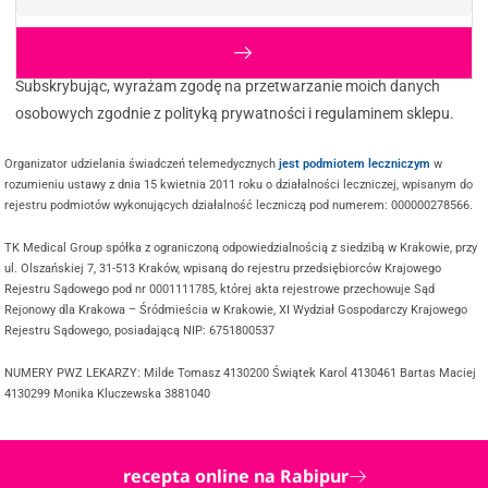
Subskrybując, wyrażam zgodę na przetwarzanie moich danych
osobowych zgodnie z polityką prywatności i regulaminem sklepu.
Organizator udzielania świadczeń telemedycznych
jest podmiotem leczniczym
w
rozumieniu ustawy z dnia 15 kwietnia 2011 roku o działalności leczniczej, wpisanym do
rejestru podmiotów wykonujących działalność leczniczą pod numerem: 000000278566.
TK Medical Group spółka z ograniczoną odpowiedzialnością z siedzibą w Krakowie, przy
ul. Olszańskiej 7, 31-513 Kraków, wpisaną do rejestru przedsiębiorców Krajowego
Rejestru Sądowego pod nr 0001111785, której akta rejestrowe przechowuje Sąd
Rejonowy dla Krakowa – Śródmieścia w Krakowie, XI Wydział Gospodarczy Krajowego
Rejestru Sądowego, posiadającą NIP: 6751800537
NUMERY PWZ LEKARZY: Milde Tomasz 4130200 Świątek Karol 4130461 Bartas Maciej
4130299 Monika Kluczewska 3881040
recepta online na Rabipur
@ COPYRIGHT 2025 TWOJDOKTOR.ONLINE