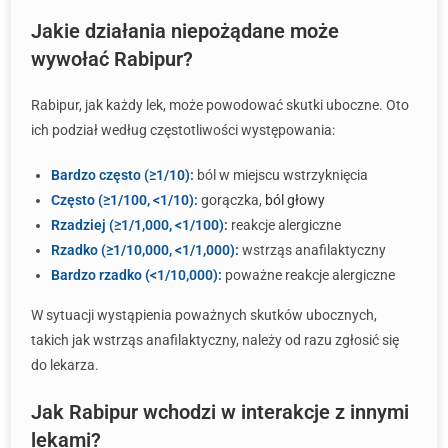
Jakie działania niepożądane może
wywołać Rabipur?
Rabipur, jak każdy lek, może powodować skutki uboczne. Oto
ich podział według częstotliwości występowania:
Bardzo często (≥1/10):
ból w miejscu wstrzyknięcia
Często (≥1/100, <1/10):
gorączka,
ból głowy
Rzadziej (≥1/1,000, <1/100):
reakcje alergiczne
Rzadko (≥1/10,000, <1/1,000):
wstrząs anafilaktyczny
Bardzo rzadko (<1/10,000):
poważne reakcje alergiczne
W sytuacji wystąpienia poważnych skutków ubocznych,
takich jak wstrząs anafilaktyczny, należy od razu zgłosić się
do lekarza.
Jak Rabipur wchodzi w interakcje z innymi
lekami?