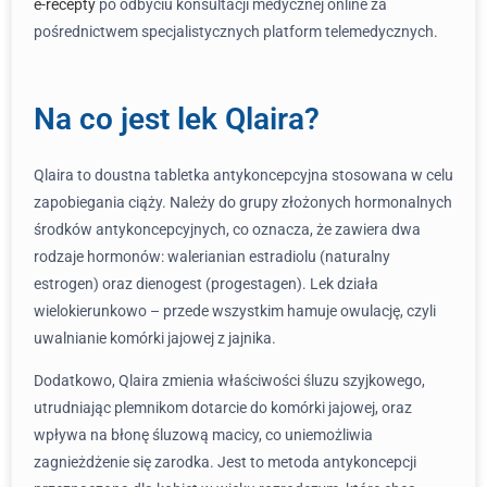
e-recepty
po odbyciu konsultacji medycznej online za
pośrednictwem specjalistycznych platform telemedycznych.
Na co jest lek Qlaira?
Qlaira to doustna tabletka antykoncepcyjna stosowana w celu
zapobiegania ciąży. Należy do grupy złożonych hormonalnych
środków antykoncepcyjnych, co oznacza, że zawiera dwa
rodzaje hormonów: walerianian estradiolu (naturalny
estrogen) oraz dienogest (progestagen). Lek działa
wielokierunkowo – przede wszystkim hamuje owulację, czyli
uwalnianie komórki jajowej z jajnika.
Dodatkowo, Qlaira zmienia właściwości śluzu szyjkowego,
utrudniając plemnikom dotarcie do komórki jajowej, oraz
wpływa na błonę śluzową macicy, co uniemożliwia
zagnieżdżenie się zarodka. Jest to metoda antykoncepcji