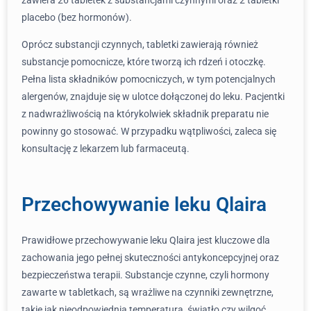
zawiera 26 tabletek z substancjami czynnymi oraz 2 tabletki
placebo (bez hormonów).
Oprócz substancji czynnych, tabletki zawierają również
substancje pomocnicze, które tworzą ich rdzeń i otoczkę.
Pełna lista składników pomocniczych, w tym potencjalnych
alergenów, znajduje się w ulotce dołączonej do leku. Pacjentki
z nadwrażliwością na którykolwiek składnik preparatu nie
powinny go stosować. W przypadku wątpliwości, zaleca się
konsultację z lekarzem lub farmaceutą.
Przechowywanie leku Qlaira
Prawidłowe przechowywanie leku Qlaira jest kluczowe dla
zachowania jego pełnej skuteczności antykoncepcyjnej oraz
bezpieczeństwa terapii. Substancje czynne, czyli hormony
zawarte w tabletkach, są wrażliwe na czynniki zewnętrzne,
takie jak nieodpowiednia temperatura, światło czy wilgoć.