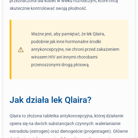
przeznaczona dla kobiet w wieku rozrodczym, które chcą
skutecznie kontrolować swoją płodność.
Ważne jest, aby pamiętać, że lek Qlaira,
podobnie jak inne hormonalne środki
antykoncepcyjne, nie chroni przed zakażeniem
wirusem HIV ani innymi chorobami
przenoszonymi drogą płciową.
Jak działa lek Qlaira?
Qlaira to złożona tabletka antykoncepcyjna, której działanie
opiera się na dwóch substancjach czynnych: walerianianie
estradiolu (estrogen) oraz dienogeście (progestagen). Główne