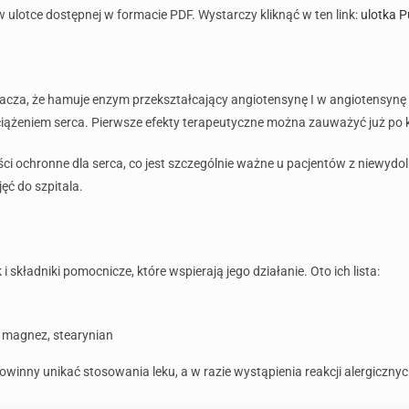
 ulotce dostępnej w formacie PDF. Wystarczy kliknąć w ten link:
ulotka P
acza, że hamuje enzym przekształcający angiotensynę I w angiotensynę I
ciążeniem serca. Pierwsze efekty terapeutyczne można zauważyć już po k
ści ochronne dla serca, co jest szczególnie ważne u pacjentów z niewyd
ęć do szpitala.
składniki pomocnicze, które wspierają jego działanie. Oto ich lista:
, magnez, stearynian
winny unikać stosowania leku, a w razie wystąpienia reakcji alergiczny