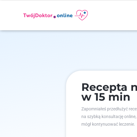
Recepta n
w 15 min
Zapomniałeś przedłużyć recep
na szybką konsultację online,
mógł kontynuować leczenie.