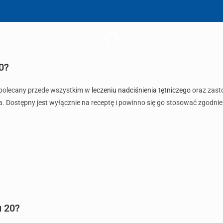
0?
t polecany przede wszystkim w
leczeniu nadciśnienia tętniczego
oraz zasto
a. Dostępny jest wyłącznie na receptę i powinno się go stosować zgodnie 
u 20?