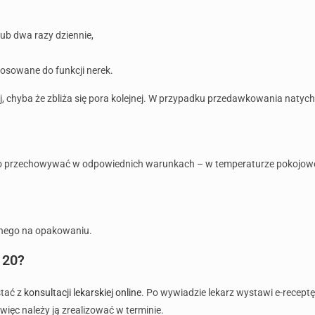
ub dwa razy dziennie,
osowane do funkcji nerek.
ej, chyba że zbliża się pora kolejnej. W przypadku przedawkowania natych
o przechowywać w odpowiednich warunkach – w temperaturze pokojowej, z
anego na opakowaniu.
 20?
stać z
konsultacji lekarskiej online
. Po wywiadzie lekarz wystawi e-recept
więc należy ją zrealizować w terminie.