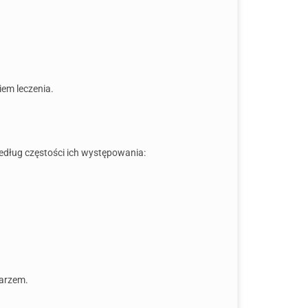
iem leczenia.
edług częstości ich występowania:
karzem.