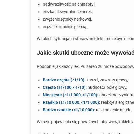
nadwrażliwość na chinapryl,
ciężka niewydolność nerek,
zwężenie tętnicy nerkowej,
ciąża i karmienie piersią.
W takich sytuacjach stosowanie leku może być niebez
Jakie skutki uboczne może wywołać
Podobnie jak każdy lek, Pulsaren 20 może powodowa
Bardzo częste (≥1/10):
kaszel, zawroty głowy,
Częste (≥1/100, <1/10):
nudności
, bóle głowy,
Nieczęste (≥1/1 000, <1/100):
obrzęk naczynioru
Rzadkie (≥1/10 000, <1/1 000):
reakcje alergiczne
Bardzo rzadkie (<1/10 000):
uszkodzenie nerek.
W razie pojawienia się poważnych objawów, takich ja