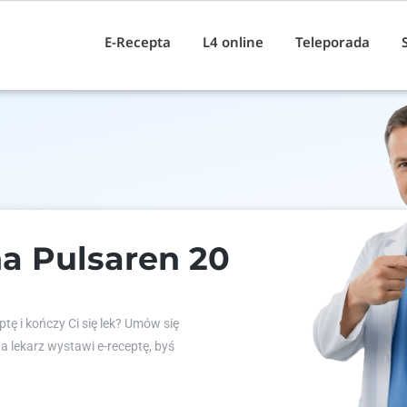
E-Recepta
L4 online
Teleporada
a Pulsaren 20
tę i kończy Ci się lek? Umów się
 a lekarz wystawi e-receptę, byś