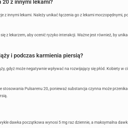
 20 z innymi lekami?
z innymi lekami. Należy unikać łączenia go z lekami moczopędnymi, pon
ię z lekarzem, aby ocenić ryzyko interakcji. Ważne jest również, by unikać
iąży i podczas karmienia piersią?
ży, gdyż może negatywnie wpływać na rozwijający się płód. Kobiety w ci
ie stosowania Pulsarenu 20, ponieważ substancja czynna może przenikać 
rsią.
Zwykle dawka początkowa wynosi 5 mg raz dziennie, a maksymalna daw