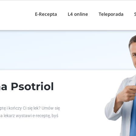
E-Recepta
L4 online
Teleporada
a Psotriol
tę i kończy Ci się lek? Umów się
 a lekarz wystawi e-receptę, byś