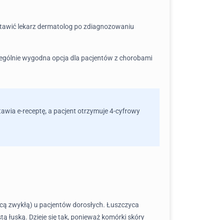
awić lekarz dermatolog po zdiagnozowaniu
zczególnie wygodna opcja dla pacjentów z chorobami
awia e-receptę, a pacjent otrzymuje 4-cyfrowy
ycą zwykłą) u pacjentów dorosłych. Łuszczyca
ą łuską. Dzieje się tak, ponieważ komórki skóry