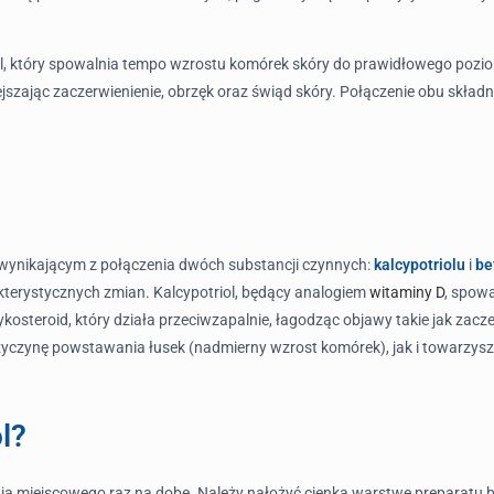
iol, który spowalnia tempo wzrostu komórek skóry do prawidłowego pozi
ejszając zaczerwienienie, obrzęk oraz świąd skóry. Połączenie obu skł
, wynikającym z połączenia dwóch substancji czynnych:
kalcypotriolu
i
be
kterystycznych zmian. Kalcypotriol, będący analogiem
witaminy D
, spowa
kosteroid, który działa przeciwzapalnie, łagodząc objawy takie jak zacze
zyczynę powstawania łusek (nadmierny wzrost komórek), jak i towarzysz
l?
nia miejscowego raz na dobę. Należy nałożyć cienką warstwę preparatu 