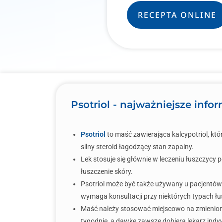
RECEPTA ONLINE
Psotriol - najważniejsze info
Psotriol
to maść zawierająca kalcypotriol, kt
silny steroid łagodzący stan zapalny.
Lek stosuje się głównie w leczeniu łuszczycy 
łuszczenie skóry.
Psotriol może być także używany u pacjentów 
wymaga konsultacji przy niektórych typach łus
Maść należy stosować miejscowo na zmienione
tygodnie, a dawkę zawsze dobiera lekarz indy