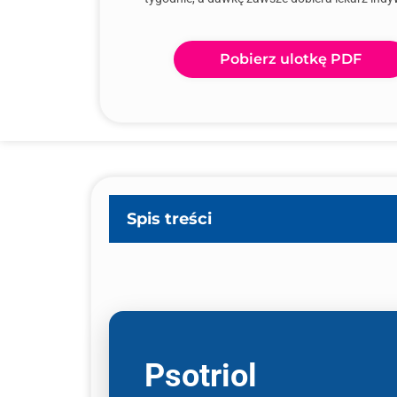
Pobierz ulotkę PDF
Spis treści
Psotriol