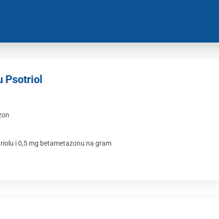
 Psotriol
zon
iolu i 0,5 mg betametazonu na gram