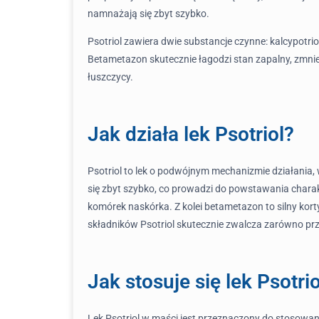
namnażają się zbyt szybko.
Psotriol zawiera dwie substancje czynne: kalcypotr
Betametazon skutecznie łagodzi stan zapalny, zmni
łuszczycy.
Jak działa lek Psotriol?
Psotriol to lek o podwójnym mechanizmie działania
się zbyt szybko, co prowadzi do powstawania chara
komórek naskórka. Z kolei betametazon to silny korty
składników Psotriol skutecznie zwalcza zarówno pr
Jak stosuje się lek Psotrio
Lek Psotriol w maści jest przeznaczony do stosowa