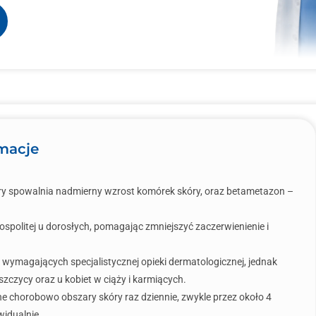
rmacje
óry spowalnia nadmierny wzrost komórek skóry, oraz betametazon –
pospolitej u dorosłych, pomagając zmniejszyć zaczerwienienie i
wymagających specjalistycznej opieki dermatologicznej, jednak
zczycy oraz u kobiet w ciąży i karmiących.
 chorobowo obszary skóry raz dziennie, zwykle przez około 4
widualnie.