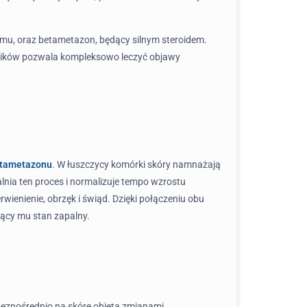
omu, oraz betametazon, będący silnym steroidem.
adników pozwala kompleksowo leczyć objawy
tametazonu
. W łuszczycy komórki skóry namnażają
lnia ten proces i normalizuje tempo wzrostu
rwienienie, obrzęk i świąd. Dzięki połączeniu obu
ący mu stan zapalny.
bezpośrednio na skórę objętą zmianami