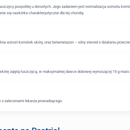
uszczycy pospolitej u dorosłych. Jego zadaniem jest normalizacja wzrostu komó
ie się naskórka charakterystyczne dla tej choroby.
alnia wzrost komórek skóry, oraz betametazon – silny steroid o działaniu przeci
na skórę zajętą łuszczycą, w maksymalnej dawce dobowej wynoszącej 15 g maści
ie z zaleceniami lekarza prowadzącego.