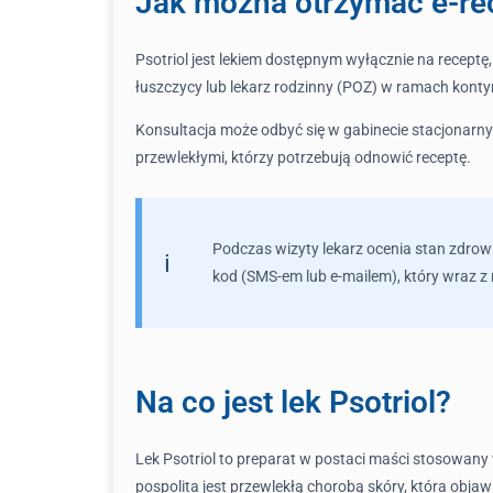
Jak można otrzymać e-rec
Psotriol jest lekiem dostępnym wyłącznie na receptę,
łuszczycy lub lekarz rodzinny (POZ) w ramach kontyn
Konsultacja może odbyć się w gabinecie stacjonarny
przewlekłymi, którzy potrzebują odnowić receptę.
Podczas wizyty lekarz ocenia stan zdrowi
kod (SMS-em lub e-mailem), który wraz z
Na co jest lek Psotriol?
Lek Psotriol to preparat w postaci maści stosowany
pospolita jest przewlekłą chorobą skóry, która obja