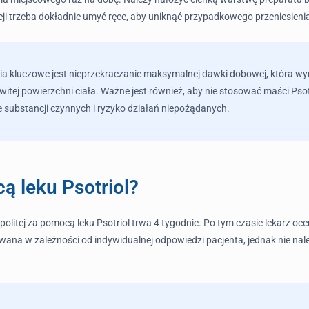
acji trzeba dokładnie umyć ręce, aby uniknąć przypadkowego przeniesienia
nia kluczowe jest nieprzekraczanie maksymalnej dawki dobowej, która wy
witej powierzchni ciała. Ważne jest również, aby nie stosować maści Pso
substancji czynnych i ryzyko działań niepożądanych.
cą leku Psotriol?
litej za pomocą leku Psotriol trwa 4 tygodnie. Po tym czasie lekarz ocen
na w zależności od indywidualnej odpowiedzi pacjenta, jednak nie należ