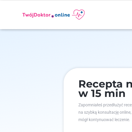
Recepta n
w 15 min
Zapomniałeś przedłużyć recep
na szybką konsultację online,
mógł kontynuować leczenie.