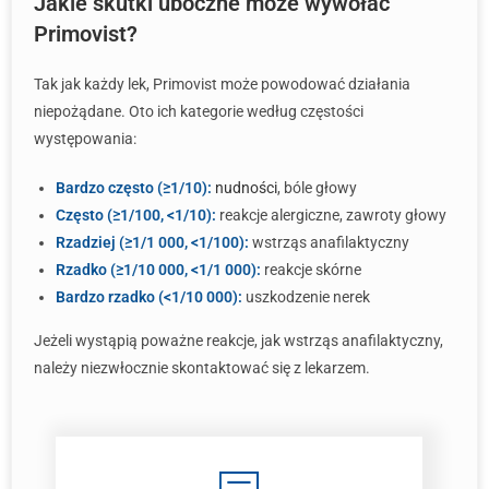
Jakie skutki uboczne może wywołać
Primovist?
Tak jak każdy lek, Primovist może powodować działania
niepożądane. Oto ich kategorie według częstości
występowania:
Bardzo często (≥1/10):
nudności
, bóle głowy
Często (≥1/100, <1/10):
reakcje alergiczne, zawroty głowy
Rzadziej (≥1/1 000, <1/100):
wstrząs anafilaktyczny
Rzadko (≥1/10 000, <1/1 000):
reakcje skórne
Bardzo rzadko (<1/10 000):
uszkodzenie nerek
Jeżeli wystąpią poważne reakcje, jak wstrząs anafilaktyczny,
należy niezwłocznie skontaktować się z lekarzem.