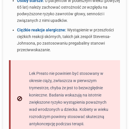
Osoby starsze:
U pacjentów w podeszłym wieku (powyżej
65 lat) należy zachować ostrożność ze względu na
podwyższone ryzyko zawrotów głowy, senności i
związanych z nimi upadków.
Ciężkie reakcje alergiczne:
Wystąpienie w przeszłości
ciężkich reakcji skórnych, takich jak zespół Stevensa-
Johnsona, po zastosowaniu pregabaliny stanowi
przeciwwskazanie.
Lek Preato nie powinien być stosowany w
okresie ciąży, zwłaszcza w pierwszym
trymestrze, chyba że jest to bezwzględnie
konieczne. Badania wskazują na istotnie
zwiększone ryzyko wystąpienia poważnych
wad wrodzonych u dziecka. Kobiety w wieku
rozrodczym powinny stosować skuteczną
antykoncepcję podczas terapii.