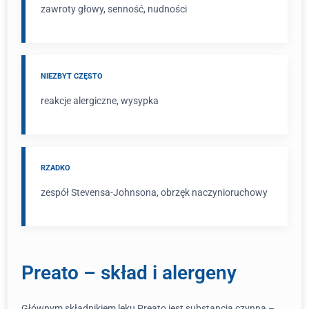
zawroty głowy, senność, nudności
NIEZBYT CZĘSTO
reakcje alergiczne, wysypka
RZADKO
zespół Stevensa-Johnsona, obrzęk naczynioruchowy
Preato – skład i alergeny
Głównym składnikiem leku Preato jest substancja czynna –