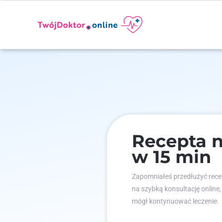
Recepta n
w 15 min
Zapomniałeś przedłużyć recep
na szybką konsultację online,
mógł kontynuować leczenie.