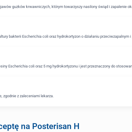
bjawów guzków krwawniczych, którym towarzyszy nasilony świąd i zapalenie oko
tury bakterii Escherichia coli oraz hydrokortyzon o działaniu przeciwzapalnym
siny Escherichia coli oraz 5 mg hydrokortyzonu i jest przeznaczony do stosow
e, zgodnie z zaleceniami lekarza.
eptę na Posterisan H