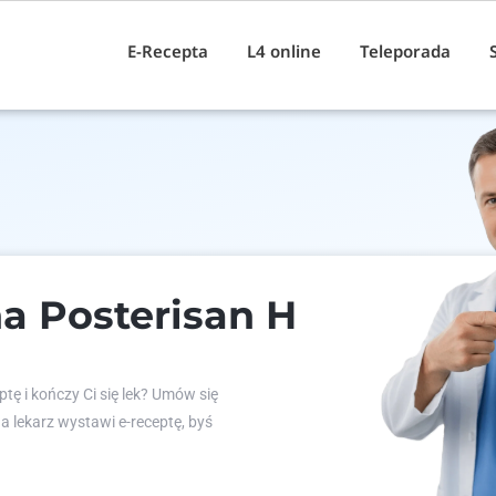
E-Recepta
L4 online
Teleporada
a Posterisan H
tę i kończy Ci się lek? Umów się
 a lekarz wystawi e-receptę, byś