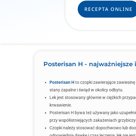
RECEPTA ONLINE
Posterisan H - najważniejsze
Posterisan H
to czopki zawierające zawiesinę k
stany zapalne i świąd w okolicy odbytu.
Lek jest stosowany głównie w ciężkich przyp
krwawienie.
Posterisan H bywa też używany jako uzupełnie
przy współistniejących zakażeniach grzybiczy
Czopki należy stosować dopochwowo lub doodb
odpowiednią dawkę i czas leczenia; lek nie jest