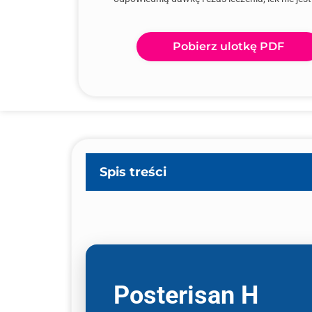
Pobierz ulotkę PDF
Spis treści
Posterisan H