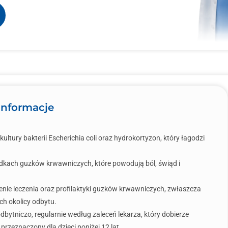
 informacje
ultury bakterii Escherichia coli oraz hydrokortyzon, który łagodzi
adkach guzków krwawniczych, które powodują ból, świąd i
nie leczenia oraz profilaktyki guzków krwawniczych, zwłaszcza
ch okolicy odbytu.
ytniczo, regularnie według zaleceń lekarza, który dobierze
 przeznaczony dla dzieci poniżej 12 lat.