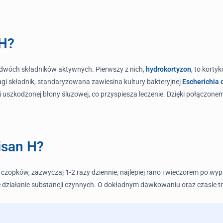
 H?
u dwóch składników aktywnych. Pierwszy z nich,
hydrokortyzon
, to korty
ugi składnik, standaryzowana zawiesina kultury bakteryjnej
Escherichia c
 uszkodzonej błony śluzowej, co przyspiesza leczenie. Dzięki połączone
risan H?
 czopków, zazwyczaj 1-2 razy dziennie, najlepiej rano i wieczorem po wy
działanie substancji czynnych. O dokładnym dawkowaniu oraz czasie tr