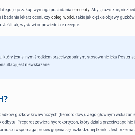
 dlatego jego zakup wymaga posiadania
e-recepty
. Aby ją uzyskać, niezbę
 i badania lekarz oceni, czy
dolegliwości
, takie jak ciężkie objawy guzk
. Jeśli tak, wystawi odpowiednią e-receptę.
 który jest silnym środkiem przeciwzapalnym, stosowanie leku Posteris
nsultacji jest niewskazane.
 H?
przypadków guzków krwawniczych (hemoroidów). Jego głównym wskazaniem
icy odbytu. Preparat zawiera hydrokortyzon, który działa przeciwzapaln
dporność i wspomaga proces gojenia się uszkodzonej tkanki. Jest przezna