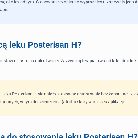
ienę okolicy odbytu. Stosowanie czopka po wypróżnieniu zapewnia jego d
apii.
cą leku Posterisan H?
odstawie nasilenia dolegliwości. Zazwyczaj terapia trwa od kilku dni do 
 leku Posterisan H nie należy stosować długotrwale bez konsultacji z l
danych, w tym do ścieńczenia (atrofii) skóry w miejscu aplikacji.
a do stosowania leku Posterisan H?