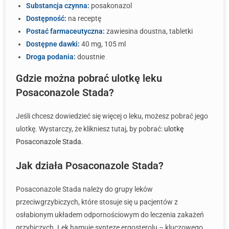
Substancja czynna:
posakonazol
Dostępność:
na receptę
Postać farmaceutyczna:
zawiesina doustna, tabletki
Dostępne dawki:
40 mg, 105 ml
Droga podania:
doustnie
Gdzie można pobrać ulotkę leku
Posaconazole Stada?
Jeśli chcesz dowiedzieć się więcej o leku, możesz pobrać jego
ulotkę. Wystarczy, że klikniesz tutaj, by pobrać:
ulotkę
Posaconazole Stada
.
Jak działa Posaconazole Stada?
Posaconazole Stada należy do grupy leków
przeciwgrzybiczych, które stosuje się u pacjentów z
osłabionym układem odpornościowym do leczenia zakażeń
grzybiczych. Lek hamuje syntezę ergosterolu – kluczowego