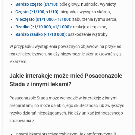
Bardzo często (≥1/10):
bóle głowy,
nudności
,
wymioty
,
Często (≥1/100, <1/10):
biegunka, wysypka skórna,
Nieczęsto (≥1/1 000, <1/100):
zaburzenia rytmu serca,
Rzadko (≥1/10 000, <1/1 000):
reakcje alergiczne,
Bardzo rzadko (<1/10 000):
uszkodzenie wątroby.
W przypadku wystąpienia poważnych objawów, na przykład
reakcji alergicznych, należy niezwłocznie skontaktować się z
lekarzem.
Jakie interakcje może mieć Posaconazole
Stada z innymi lekami?
Posaconazole Stada może wchodzić w interakcje z innymi
preparatami, co może osłabić jego skuteczność lub zwiększyć
ryzyko działań niepożądanych. Należy unikać jednoczesnego
stosowania z:
innymi lekami przeciwgrzybiczymi, jak amfoterycyna B,