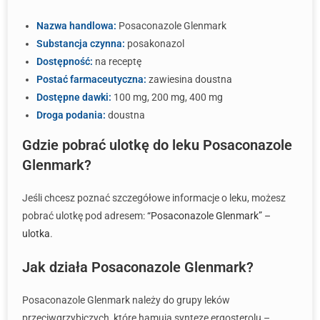
Nazwa handlowa:
Posaconazole Glenmark
Substancja czynna:
posakonazol
Dostępność:
na receptę
Postać farmaceutyczna:
zawiesina doustna
Dostępne dawki:
100 mg, 200 mg, 400 mg
Droga podania:
doustna
Gdzie pobrać ulotkę do leku Posaconazole
Glenmark?
Jeśli chcesz poznać szczegółowe informacje o leku, możesz
pobrać ulotkę pod adresem:
“Posaconazole Glenmark” –
ulotka
.
Jak działa Posaconazole Glenmark?
Posaconazole Glenmark należy do grupy leków
przeciwgrzybiczych, które hamują syntezę ergosterolu –