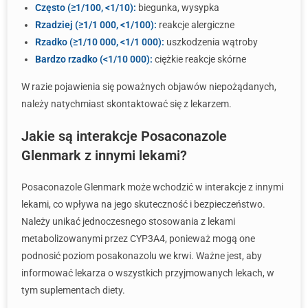
Często (≥1/100, <1/10):
biegunka, wysypka
Rzadziej (≥1/1 000, <1/100):
reakcje alergiczne
Rzadko (≥1/10 000, <1/1 000):
uszkodzenia wątroby
Bardzo rzadko (<1/10 000):
ciężkie reakcje skórne
W razie pojawienia się poważnych objawów niepożądanych,
należy natychmiast skontaktować się z lekarzem.
Jakie są interakcje Posaconazole
Glenmark z innymi lekami?
Posaconazole Glenmark może wchodzić w interakcje z innymi
lekami, co wpływa na jego skuteczność i bezpieczeństwo.
Należy unikać jednoczesnego stosowania z lekami
metabolizowanymi przez CYP3A4, ponieważ mogą one
podnosić poziom posakonazolu we krwi. Ważne jest, aby
informować lekarza o wszystkich przyjmowanych lekach, w
tym suplementach diety.