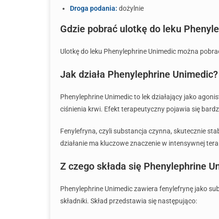
Droga podania:
dożylnie
Gdzie pobrać ulotkę do leku Phenyl
Ulotkę do leku Phenylephrine Unimedic można pobrać, 
Jak działa Phenylephrine Unimedic?
Phenylephrine Unimedic to lek działający jako agon
ciśnienia krwi. Efekt terapeutyczny pojawia się bard
Fenylefryna, czyli substancja czynna, skutecznie sta
działanie ma kluczowe znaczenie w intensywnej terapii
Z czego składa się Phenylephrine U
Phenylephrine Unimedic zawiera fenylefrynę jako sub
składniki. Skład przedstawia się następująco: