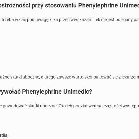
 ostrożności przy stosowaniu Phenylephrine Unime
 trzeba wziąć pod uwagę kilka przeciwwskazań. Lek nie jest polecany pa
ne skutki uboczne, dlatego zawsze warto skonsultować się z lekarzem 
wywołać Phenylephrine Unimedic?
że powodować skutki uboczne. Oto ich podział według częstości występ
dia,