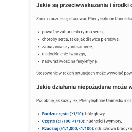
Jakie są przeciwwskazania i środki
Zanim zacznie się stosować Phenylephrine Unimedic,
poważne zaburzenia rytmu serca,
choroby serca, takie jak dławica piersiowa,
zaburzenia czynności nerek,
niedociśnienie i wstrząs,
nadwrażliwość na fenylefrynę.
Stosowanie w takich sytuacjach może wywołać poważ
Jakie działania niepożądane może 
Podobnie jak każdy lek, Phenylephrine Unimedic mo
Bardzo często (≥1/10):
bóle głowy,
Często (≥1/100, <1/10):
nudności
i
wymioty
,
Rzadziej (≥1/1,000, <1/100):
odruchowa bradykar