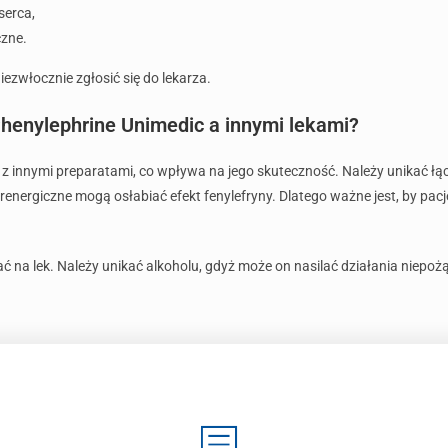
serca,
czne.
ezwłocznie zgłosić się do lekarza.
Phenylephrine Unimedic a innymi lekami?
z innymi preparatami, co wpływa na jego skuteczność. Należy unikać łą
-adrenergiczne mogą osłabiać efekt fenylefryny. Dlatego ważne jest, by pa
 na lek. Należy unikać alkoholu, gdyż może on nasilać działania niepo