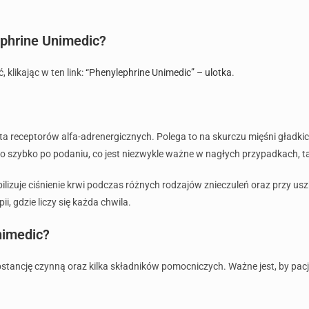
ephrine Unimedic?
klikając w ten link:
“Phenylephrine Unimedic” – ulotka
.
ista receptorów alfa-adrenergicznych. Polega to na skurczu mięśni gład
zo szybko po podaniu, co jest niezwykle ważne w nagłych przypadkach, tak
bilizuje ciśnienie krwi podczas różnych rodzajów znieczuleń oraz przy u
, gdzie liczy się każda chwila.
nimedic?
stancję czynną oraz kilka składników pomocniczych. Ważne jest, by pacje