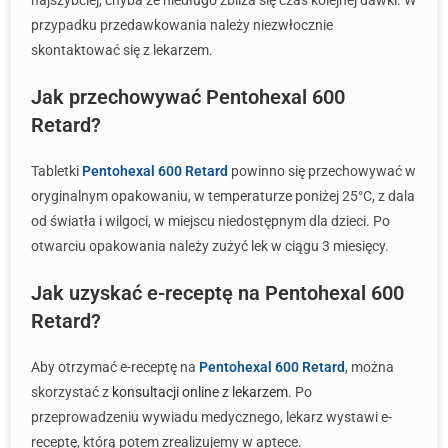
najszybciej, chyba że niedługo zbliża się czas kolejnej dawki. W
przypadku przedawkowania należy niezwłocznie
skontaktować się z lekarzem.
Jak przechowywać Pentohexal 600
Retard?
Tabletki
Pentohexal 600 Retard
powinno się przechowywać w
oryginalnym opakowaniu, w temperaturze poniżej 25°C, z dala
od światła i wilgoci, w miejscu niedostępnym dla dzieci. Po
otwarciu opakowania należy zużyć lek w ciągu 3 miesięcy.
Jak uzyskać e-receptę na Pentohexal 600
Retard?
Aby otrzymać e-receptę na
Pentohexal 600 Retard
, można
skorzystać z
konsultacji online z lekarzem
. Po
przeprowadzeniu wywiadu medycznego, lekarz wystawi e-
receptę, którą potem zrealizujemy w aptece.