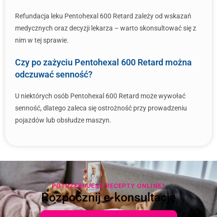
Refundacja leku Pentohexal 600 Retard zależy od wskazań
medycznych oraz decyzji lekarza – warto skonsultować się z
nim w tej sprawie.
Czy po zażyciu Pentohexal 600 Retard można
odczuwać senność?
U niektórych osób Pentohexal 600 Retard może wywołać
senność, dlatego zaleca się ostrożność przy prowadzeniu
pojazdów lub obsłudze maszyn.
POTRZEBUJESZ RECEPTY ONLINE?
Rozpocznij e-konsultację