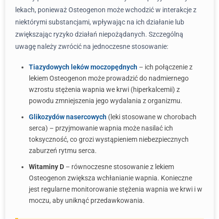
lekach, ponieważ Osteogenon może wchodzić w interakcje z
niektórymi substancjami, wpływając na ich działanie lub
zwiększając ryzyko działań niepożądanych. Szczególną
uwagę należy zwrócić na jednoczesne stosowanie:
Tiazydowych leków moczopędnych
– ich połączenie z
lekiem Osteogenon może prowadzić do nadmiernego
wzrostu stężenia wapnia we krwi (hiperkalcemii) z
powodu zmniejszenia jego wydalania z organizmu.
Glikozydów nasercowych
(leki stosowane w chorobach
serca) – przyjmowanie wapnia może nasilać ich
toksyczność, co grozi wystąpieniem niebezpiecznych
zaburzeń rytmu serca.
Witaminy D
– równoczesne stosowanie z lekiem
Osteogenon zwiększa wchłanianie wapnia. Konieczne
jest regularne monitorowanie stężenia wapnia we krwi i w
moczu, aby uniknąć przedawkowania.