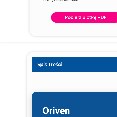
Pobierz ulotkę PDF
Spis treści
Oriven