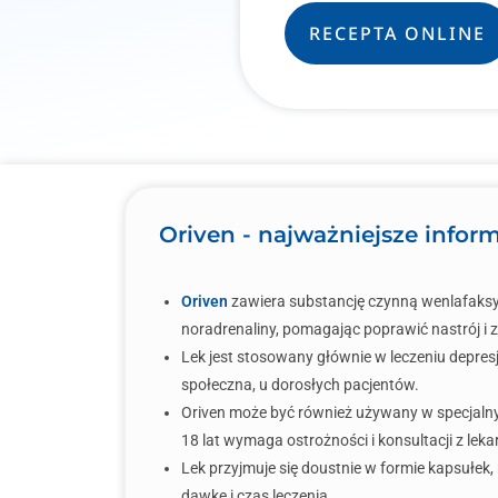
RECEPTA ONLINE
Oriven - najważniejsze infor
Oriven
zawiera substancję czynną wenlafaksyn
noradrenaliny, pomagając poprawić nastrój i 
Lek jest stosowany głównie w leczeniu depresj
społeczna, u dorosłych pacjentów.
Oriven może być również używany w specjalnyc
18 lat wymaga ostrożności i konsultacji z lek
Lek przyjmuje się doustnie w formie kapsułek, 
dawkę i czas leczenia.