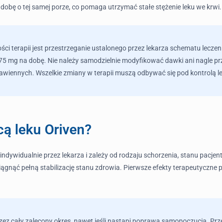
 dobę o tej samej porze, co pomaga utrzymać stałe stężenie leku we krwi.
ci terapii jest przestrzeganie ustalonego przez lekarza schematu lecze
 75 mg na dobę. Nie należy samodzielnie modyfikować dawki ani nagle p
wiennych. Wszelkie zmiany w terapii muszą odbywać się pod kontrolą l
cą leku Oriven?
indywidualnie przez lekarza i zależy od rodzaju schorzenia, stanu pacjent
siągnąć pełną stabilizację stanu zdrowia. Pierwsze efekty terapeutyczne 
zez cały zalecony okres, nawet jeśli nastąpi poprawa samopoczucia. Prz