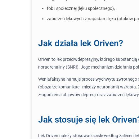
fobii społecznej (lęku społecznego),
zaburzeń lękowych z napadami lęku (ataków pan
Jak działa lek Oriven?
Oriven to lek przeciwdepresyjny, którego substancj
noradrenaliny (SNRI). Jego mechanizm działania pol
Wenlafaksyna hamuje proces wychwytu zwrotnego ser
(obszarze komunikacji między neuronami) wzrasta.
złagodzenia objawów depresji oraz zaburzeń lękowyc
Jak stosuje się lek Oriven
Lek Oriven należy stosować ściśle według zaleceń le