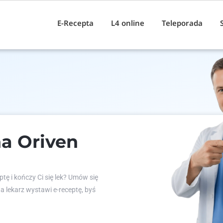
E-Recepta
L4 online
Teleporada
a Oriven
tę i kończy Ci się lek? Umów się
 a lekarz wystawi e-receptę, byś