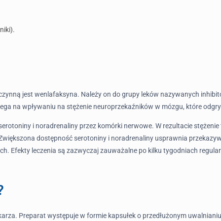
iki).
ą czynną jest wenlafaksyna. Należy on do grupy leków nazywanych inhib
ega na wpływaniu na stężenie neuroprzekaźników w mózgu, które odgrywaj
otoniny i noradrenaliny przez komórki nerwowe. W rezultacie stężenie 
 Zwiększona dostępność serotoniny i noradrenaliny usprawnia przekaz
h. Efekty leczenia są zazwyczaj zauważalne po kilku tygodniach regula
?
karza. Preparat występuje w formie kapsułek o przedłużonym uwalnianiu, 