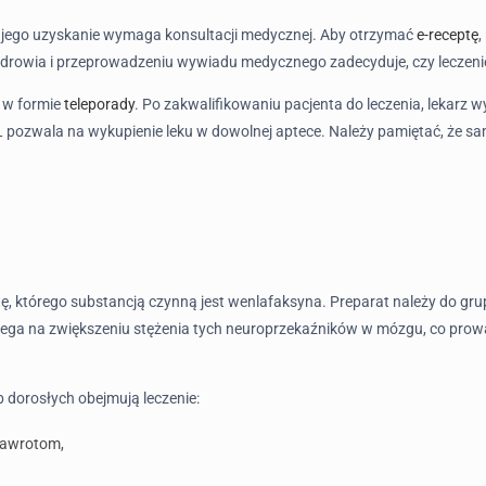
go jego uzyskanie wymaga konsultacji medycznej. Aby otrzymać
e-receptę
,
nu zdrowia i przeprowadzeniu wywiadu medycznego zadecyduje, czy lecze
, w formie
teleporady
. Po zakwalifikowaniu pacjenta do leczenia, lekarz 
pozwala na wykupienie leku w dowolnej aptece. Należy pamiętać, że sam
ę, którego substancją czynną jest wenlafaksyna. Preparat należy do gr
lega na zwiększeniu stężenia tych neuroprzekaźników w mózgu, co prow
 dorosłych obejmują leczenie:
 nawrotom,