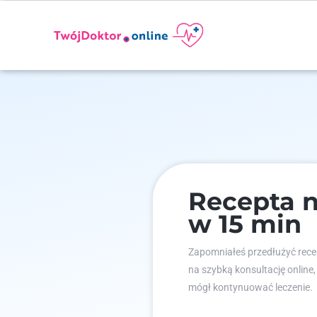
Recepta n
w 15 min
Zapomniałeś przedłużyć recep
na szybką konsultację online,
mógł kontynuować leczenie.