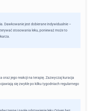
nia. Dawkowanie jest dobierane indywidualnie –
rzerywać stosowania leku, ponieważ może to
ekarza.
a oraz jego reakcji na terapię. Zazwyczaj kuracja
pojawiają się zwykle po kilku tygodniach regularnego
edwczesne i nagłe odstawienie leku Oriven bez