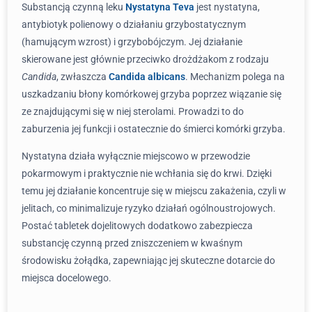
Substancją czynną leku
Nystatyna Teva
jest nystatyna,
antybiotyk polienowy o działaniu grzybostatycznym
(hamującym wzrost) i grzybobójczym. Jej działanie
skierowane jest głównie przeciwko drożdżakom z rodzaju
Candida
, zwłaszcza
Candida albicans
. Mechanizm polega na
uszkadzaniu błony komórkowej grzyba poprzez wiązanie się
ze znajdującymi się w niej sterolami. Prowadzi to do
zaburzenia jej funkcji i ostatecznie do śmierci komórki grzyba.
Nystatyna działa wyłącznie miejscowo w przewodzie
pokarmowym i praktycznie nie wchłania się do krwi. Dzięki
temu jej działanie koncentruje się w miejscu zakażenia, czyli w
jelitach, co minimalizuje ryzyko działań ogólnoustrojowych.
Postać tabletek dojelitowych dodatkowo zabezpiecza
substancję czynną przed zniszczeniem w kwaśnym
środowisku żołądka, zapewniając jej skuteczne dotarcie do
miejsca docelowego.