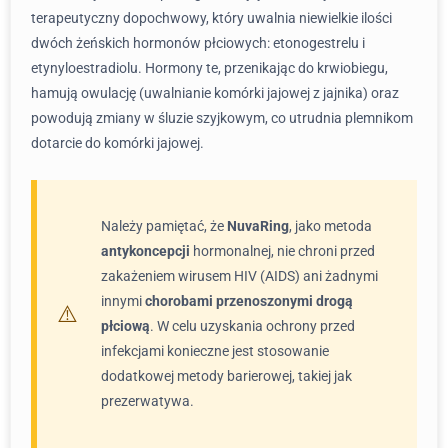
terapeutyczny dopochwowy, który uwalnia niewielkie ilości
dwóch żeńskich hormonów płciowych: etonogestrelu i
etynyloestradiolu. Hormony te, przenikając do krwiobiegu,
hamują owulację (uwalnianie komórki jajowej z jajnika) oraz
powodują zmiany w śluzie szyjkowym, co utrudnia plemnikom
dotarcie do komórki jajowej.
Należy pamiętać, że
NuvaRing
, jako metoda
antykoncepcji
hormonalnej, nie chroni przed
zakażeniem wirusem HIV (AIDS) ani żadnymi
innymi
chorobami przenoszonymi drogą
płciową
. W celu uzyskania ochrony przed
infekcjami konieczne jest stosowanie
dodatkowej metody barierowej, takiej jak
prezerwatywa.