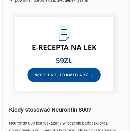
powłoka: hipromeloza, dwutlenek tytanu
E-RECEPTA
NA LEK
59ZŁ
WYPEŁNIJ FORMULARZ
Kiedy stosować Neurontin 800?
Neurontin 800 jest wskazany w leczeniu padaczki oraz
obwodowego bólu neuropatycznego. Może być stosowany