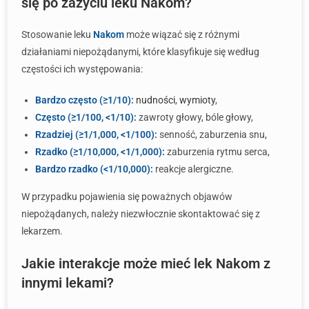
się po zażyciu leku Nakom?
Stosowanie leku
Nakom
może wiązać się z różnymi
działaniami niepożądanymi, które klasyfikuje się według
częstości ich występowania:
Bardzo często (≥1/10):
nudności
,
wymioty
,
Często (≥1/100, <1/10):
zawroty głowy, bóle głowy,
Rzadziej (≥1/1,000, <1/100):
senność, zaburzenia snu,
Rzadko (≥1/10,000, <1/1,000):
zaburzenia rytmu serca,
Bardzo rzadko (<1/10,000):
reakcje alergiczne.
W przypadku pojawienia się poważnych objawów
niepożądanych, należy niezwłocznie skontaktować się z
lekarzem.
Jakie interakcje może mieć lek Nakom z
innymi lekami?