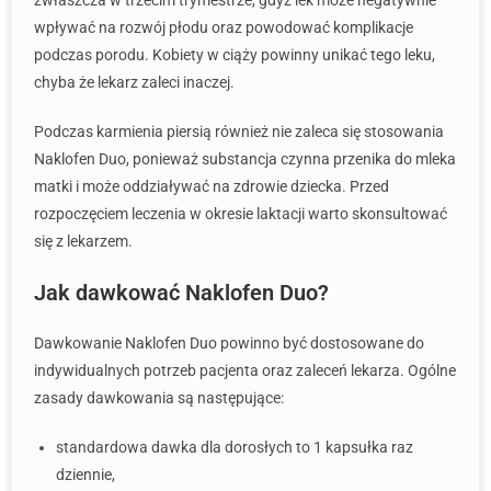
zwłaszcza w trzecim trymestrze, gdyż lek może negatywnie
wpływać na rozwój płodu oraz powodować komplikacje
podczas porodu. Kobiety w ciąży powinny unikać tego leku,
chyba że lekarz zaleci inaczej.
Podczas karmienia piersią również nie zaleca się stosowania
Naklofen Duo, ponieważ substancja czynna przenika do mleka
matki i może oddziaływać na zdrowie dziecka. Przed
rozpoczęciem leczenia w okresie laktacji warto skonsultować
się z lekarzem.
Jak dawkować Naklofen Duo?
Dawkowanie Naklofen Duo powinno być dostosowane do
indywidualnych potrzeb pacjenta oraz zaleceń lekarza. Ogólne
zasady dawkowania są następujące:
standardowa dawka dla dorosłych to 1 kapsułka raz
dziennie,