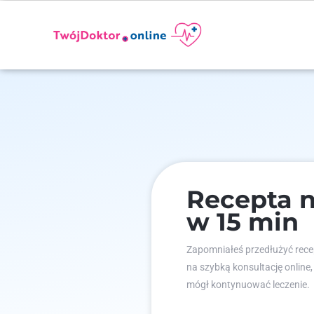
Recepta 
w 15 min
Zapomniałeś przedłużyć recep
na szybką konsultację online,
mógł kontynuować leczenie.