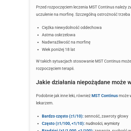
Przed rozpoczęciem leczenia MST Continus należy 
uczulenie na morfinę. Szczególną ostrożność trzeb
Ciężka niewydolność oddechowa
Astma oskrzelowa
Nadwrażliwość na morfinę
Wiek poniżej 18 lat
W takich sytuacjach stosowanie MST Continus może 
rozpoczęciem terapii.
Jakie działania niepożądane może
Podobnie jak inne leki, również
MST Continus
może w
lekarzem.
Bardzo często (≥1/10):
senność, zawroty głowy
Często (≥1/100, <1/10):
nudności
,
wymioty
Rzadziej (≥1/1 000, <1/100):
zaparcia, suchość w