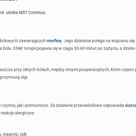
ink:
ulotka MST Continus
.
wbólowych zawierających
morfinę
. Jego działanie polega na wiązaniu si
lu. Efekt terapii pojawia się w ciągu 30-60 minut po zażyciu, a działa 
łaszcza przy silnych bólach, między innymi pooperacyjnych, które często
 przynoszą ulgi.
czynne, jak i pomocnicze. Za działanie przeciwbólowe odpowiada
siarc
eakcje alergiczne.
a, magnez, talk