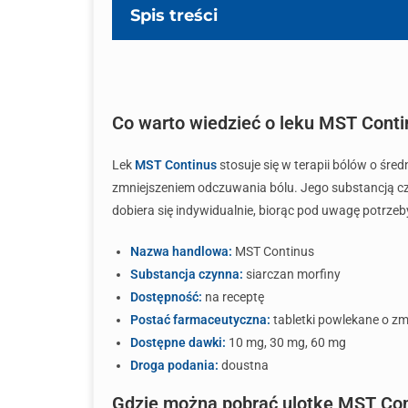
Spis treści
Co warto wiedzieć o leku MST Conti
Lek
MST Continus
stosuje się w terapii bólów o śre
zmniejszeniem odczuwania bólu. Jego substancją c
dobiera się indywidualnie, biorąc pod uwagę potrzeby
Nazwa handlowa:
MST Continus
Substancja czynna:
siarczan morfiny
Dostępność:
na receptę
Postać farmaceutyczna:
tabletki powlekane o z
Dostępne dawki:
10 mg, 30 mg, 60 mg
Droga podania:
doustna
Gdzie można pobrać ulotkę MST Con