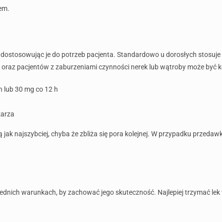
em.
dostosowując je do potrzeb pacjenta. Standardowo u dorosłych stosuje 
ch oraz pacjentów z zaburzeniami czynności nerek lub wątroby może by
 lub 30 mg co 12 h
karza
 jak najszybciej, chyba że zbliża się pora kolejnej. W przypadku przeda
ich warunkach, by zachować jego skuteczność. Najlepiej trzymać lek 