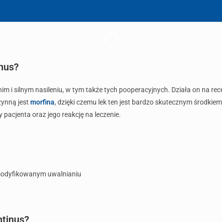
nus?
dnim i silnym nasileniu, w tym także tych pooperacyjnych. Działa on na re
zynną jest
morfina
, dzięki czemu lek ten jest bardzo skutecznym środ
 pacjenta oraz jego reakcję na leczenie.
modyfikowanym uwalnianiu
tinus?