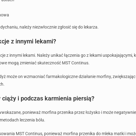
chowa
dychaniu, należy niezwłocznie zgłosić się do lekarza.
cje z innymi lekami?
z innymi lekami. Należy unikać łączenia go z lekami uspokajającymi, k
ólowe mogą zmieniać skuteczność MST Continus.
, gdyż może on wzmacniać farmakologiczne działanie morfiny, zwiększaj
ch.
ciąży i podczas karmienia piersią?
wwskazane, ponieważ morfina przenika przez łożysko i może negatywnie 
metodach leczenia bólu.
tosowania MST Continus, ponieważ morfina przenika do mleka matki i moż