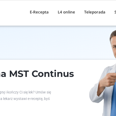
E-Recepta
L4 online
Teleporada
na MST Continus
tę i kończy Ci się lek? Umów się
 a lekarz wystawi e-receptę, byś