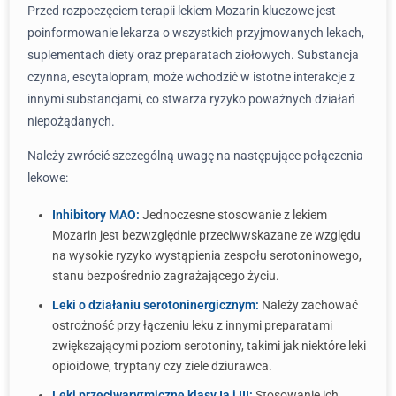
Przed rozpoczęciem terapii lekiem Mozarin kluczowe jest
poinformowanie lekarza o wszystkich przyjmowanych lekach,
suplementach diety oraz preparatach ziołowych. Substancja
czynna, escytalopram, może wchodzić w istotne interakcje z
innymi substancjami, co stwarza ryzyko poważnych działań
niepożądanych.
Należy zwrócić szczególną uwagę na następujące połączenia
lekowe:
Inhibitory MAO:
Jednoczesne stosowanie z lekiem
Mozarin jest bezwzględnie przeciwwskazane ze względu
na wysokie ryzyko wystąpienia zespołu serotoninowego,
stanu bezpośrednio zagrażającego życiu.
Leki o działaniu serotoninergicznym:
Należy zachować
ostrożność przy łączeniu leku z innymi preparatami
zwiększającymi poziom serotoniny, takimi jak niektóre leki
opioidowe, tryptany czy ziele dziurawca.
Leki przeciwarytmiczne klasy Ia i III:
Stosowanie ich