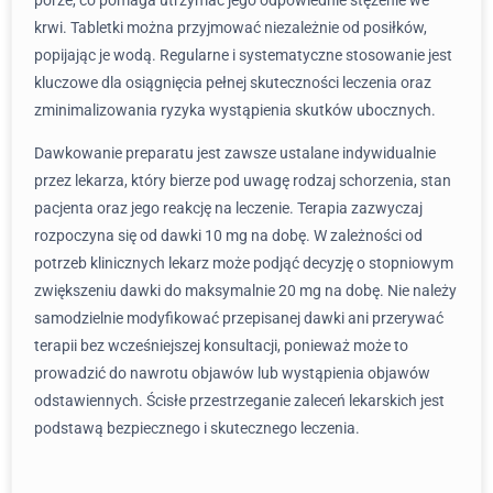
porze, co pomaga utrzymać jego odpowiednie stężenie we
krwi. Tabletki można przyjmować niezależnie od posiłków,
popijając je wodą. Regularne i systematyczne stosowanie jest
kluczowe dla osiągnięcia pełnej skuteczności leczenia oraz
zminimalizowania ryzyka wystąpienia skutków ubocznych.
Dawkowanie preparatu jest zawsze ustalane indywidualnie
przez lekarza, który bierze pod uwagę rodzaj schorzenia, stan
pacjenta oraz jego reakcję na leczenie. Terapia zazwyczaj
rozpoczyna się od dawki 10 mg na dobę. W zależności od
potrzeb klinicznych lekarz może podjąć decyzję o stopniowym
zwiększeniu dawki do maksymalnie 20 mg na dobę. Nie należy
samodzielnie modyfikować przepisanej dawki ani przerywać
terapii bez wcześniejszej konsultacji, ponieważ może to
prowadzić do nawrotu objawów lub wystąpienia objawów
odstawiennych. Ścisłe przestrzeganie zaleceń lekarskich jest
podstawą bezpiecznego i skutecznego leczenia.