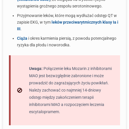
wystąpienia groźnego zespołu serotoninowego.
Przyjmowanie leków, które mogą wydłużać odstęp QT w
zapisie EKG, w tym
leków przeciwarytmicznych klasy Ia i
III
.
Ciąża
i okres karmienia piersią, z powodu potencjalnego
ryzyka dla płodu i noworodka.
Uwaga:
Połączenie leku Mozarin z inhibitorami
MAO jest bezwzględnie zabronione i może
prowadzić do zagrażających życiu powikłań.
Należy zachować co najmniej 14-dniowy
odstęp między zakończeniem terapii
inhibitorami MAO a rozpoczęciem leczenia
escytalopramem.