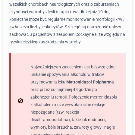
wszelkich chorobach neurologicznych oraz o zaburzeniach
czynności wątroby. Jeśli terapia trwa dłużej niż 10 dni,
konieczne może być regularne monitorowanie morfologii krwi,
zwłaszcza liczby leukocytów. Szczególną ostrożność należy
zachować u pacjentów z zespołem Cockayne’a, ze względu na
ryzyko ciężkiego uszkodzenia wątroby.
Najważniejszym zaleceniem jest bezwzględne
unikanie spożywania alkoholu w trakcie
przyjmowania leku
Metronidazol Polpharma
oraz przez co najmniej 48 godzin po
zakończeniu terapii. Połączenie metronidazolu
z alkoholem może wywołać silne reakcje
niepożądane (tzw. reakcja
disulfiramopodobna), takie jak
nudności
,
wymioty, bóle brzucha, zawroty głowy i nagłe
zaczerwienienie twarzy.