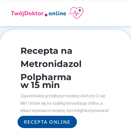
Recepta na
Metronidazol
Polpharma
w 15 min
Zapomniałeś przedłużyć receptę i kończy Ci się
lek? Umów się na szybką konsultację online, a
lekarz wystawi e-receptę, byś mógł kontynuować
leczenie.
RECEPTA ONLINE