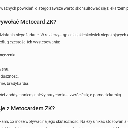
ważnych powikłań, dlatego zawsze warto skonsultować się z lekarzem p
 wywołać Metocard ZK?
iałania niepożądane. W razie wystąpienia jakichkolwiek niepokojących 
edług częstości ich występowania:
męczenia.
a snu.
, duszność.
ne, bradykardia.
ci z oddychaniem, należy natychmiast zwrócić się o pomoc lekarską.
kcje z Metocardem ZK?
ekami, co może wpływać na jego skuteczność. Należy unikać stosowania