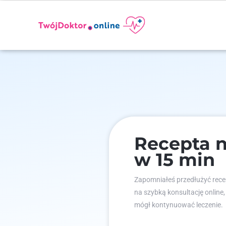
Recepta 
w 15 min
Zapomniałeś przedłużyć recep
na szybką konsultację online,
mógł kontynuować leczenie.