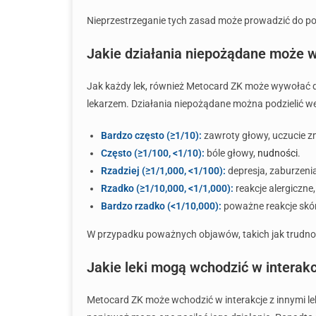
Nieprzestrzeganie tych zasad może prowadzić do po
Jakie działania niepożądane może
Jak każdy lek, również Metocard ZK może wywołać dz
lekarzem. Działania niepożądane można podzielić w
Bardzo często (≥1/10):
zawroty głowy, uczucie z
Często (≥1/100, <1/10):
bóle głowy,
nudności
.
Rzadziej (≥1/1,000, <1/100):
depresja, zaburzeni
Rzadko (≥1/10,000, <1/1,000):
reakcje alergiczne
Bardzo rzadko (<1/10,000):
poważne reakcje skór
W przypadku poważnych objawów, takich jak trudnoś
Jakie leki mogą wchodzić w intera
Metocard ZK może wchodzić w interakcje z innymi l