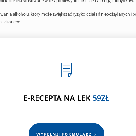
niektóre leki stosowane w terapii niewydolności serca mogą modyfikować
ywania alkoholu, który może zwiększać ryzyko działań niepożądanych i 
z lekarzem.
E-RECEPTA NA LEK
59ZŁ
WYPEŁNIJ FORMULARZ