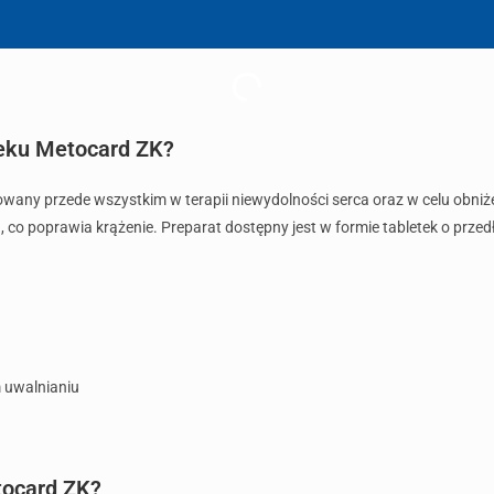
leku Metocard ZK?
owany przede wszystkim w terapii niewydolności serca oraz w celu obniże
rczu, co poprawia krążenie. Preparat dostępny jest w formie tabletek o p
 uwalnianiu
tocard ZK?