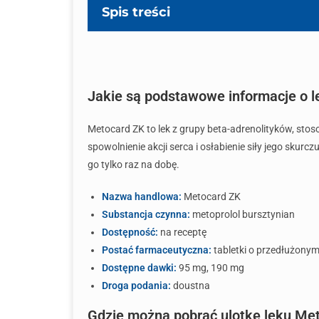
Spis treści
Jakie są podstawowe informacje o 
Metocard ZK to lek z grupy beta-adrenolityków, stos
spowolnienie akcji serca i osłabienie siły jego sku
go tylko raz na dobę.
Nazwa handlowa:
Metocard ZK
Substancja czynna:
metoprolol bursztynian
Dostępność:
na receptę
Postać farmaceutyczna:
tabletki o przedłużonym
Dostępne dawki:
95 mg, 190 mg
Droga podania:
doustna
Gdzie można pobrać ulotkę leku Me