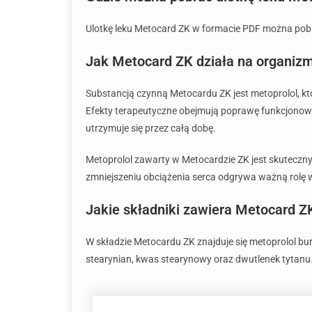
Ulotkę leku Metocard ZK w formacie PDF można pobra
Jak Metocard ZK działa na organiz
Substancją czynną Metocardu ZK jest metoprolol, któ
Efekty terapeutyczne obejmują poprawę funkcjonowani
utrzymuje się przez całą dobę.
Metoprolol zawarty w Metocardzie ZK jest skuteczny
zmniejszeniu obciążenia serca odgrywa ważną rolę w
Jakie składniki zawiera Metocard Z
W składzie Metocardu ZK znajduje się metoprolol bur
stearynian, kwas stearynowy oraz dwutlenek tytanu.