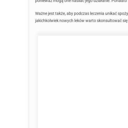
ponieważ mogą one nasilać jego działanie. Ponadto 
Ważne jest także, aby podczas leczenia unikać spoż
jakichkolwiek nowych leków warto skonsultować się 