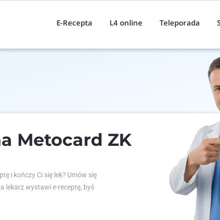
E-Recepta
L4 online
Teleporada
na Metocard ZK
tę i kończy Ci się lek? Umów się
 a lekarz wystawi e-receptę, byś