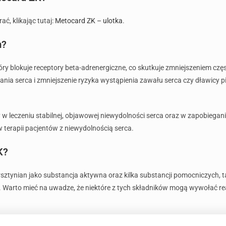
ć, klikając tutaj:
Metocard ZK – ulotka
.
m?
ry blokuje receptory beta-adrenergiczne, co skutkuje zmniejszeniem częs
a serca i zmniejszenie ryzyka wystąpienia zawału serca czy dławicy pier
 w leczeniu stabilnej, objawowej niewydolności serca oraz w zapobiegan
 terapii pacjentów z niewydolnością serca.
K?
sztynian jako substancja aktywna oraz kilka substancji pomocniczych, t
 Warto mieć na uwadze, że niektóre z tych składników mogą wywołać rea