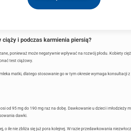
iąży i podczas karmienia piersią?
ane, ponieważ może negatywnie wpływać na rozwój płodu. Kobiety ciężar
konać test ciążowy.
 mleka matki, dlatego stosowanie go w tym okresie wymaga konsultacji 
od 95 mg do 190 mg raz na dobę. Dawkowanie u dzieci i młodzieży musi
sowania dawki.
j, o ile nie zbliża się już pora kolejnej. W razie przedawkowania niezwłoc