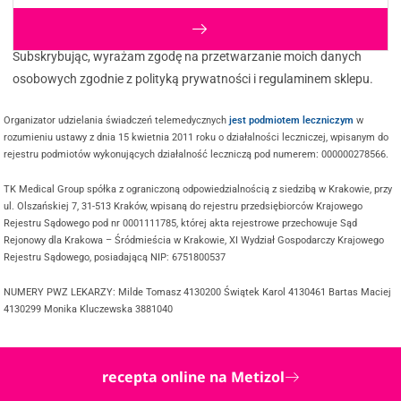
Subskrybując, wyrażam zgodę na przetwarzanie moich danych
osobowych zgodnie z polityką prywatności i regulaminem sklepu.
Organizator udzielania świadczeń telemedycznych
jest podmiotem leczniczym
w
rozumieniu ustawy z dnia 15 kwietnia 2011 roku o działalności leczniczej, wpisanym do
rejestru podmiotów wykonujących działalność leczniczą pod numerem: 000000278566.
TK Medical Group spółka z ograniczoną odpowiedzialnością z siedzibą w Krakowie, przy
ul. Olszańskiej 7, 31-513 Kraków, wpisaną do rejestru przedsiębiorców Krajowego
Rejestru Sądowego pod nr 0001111785, której akta rejestrowe przechowuje Sąd
Rejonowy dla Krakowa – Śródmieścia w Krakowie, XI Wydział Gospodarczy Krajowego
Rejestru Sądowego, posiadającą NIP: 6751800537
NUMERY PWZ LEKARZY: Milde Tomasz 4130200 Świątek Karol 4130461 Bartas Maciej
4130299 Monika Kluczewska 3881040
recepta online na Metizol
@ COPYRIGHT 2025 TWOJDOKTOR.ONLINE