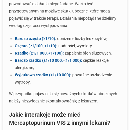
powodować działania niepożądane. Warto być
przygotowanym na możliwe skutki uboczne, które mogą
pojawić się w trakcie terapii. Działania niepożądane dzielimy
według częstości występowania:
Bardzo często (≥1/10):
obniżenie liczby leukocytów,
Często (≥1/100, <1/10):
nudności
,
wymioty
,
Rzadko (≥1/1 000, <1/100):
zapalenie błon śluzowych,
Bardzo rzadko (≥1/10 000, <1/1 000):
ciężkie reakcje
alergiczne,
Wyjątkowo rzadko (<1/10 000):
poważne uszkodzenie
wątroby.
W przypadku pojawienia się poważnych skutków ubocznych
należy niezwłocznie skontaktować się z lekarzem.
Jakie interakcje może mieć
Mercaptopurinum VIS z innymi lekami?