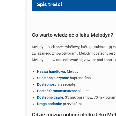
Spis treści
Co warto wiedzieć o leku Melodyn?
Melodyn to lek przeciwbólowy, którego substancją cz
związanego z nowotworami. Melodyn dostępny jest w
Melodynu powinno odbywać się zawsze pod kontrolą
Nazwa handlowa:
Melodyn
Substancja czynna:
buprenorfina
Dostępność:
na receptę
Postać farmaceutyczna:
plaster
Dostępne dawki:
35 mikrogramów, 70 mikrogra
Droga podania:
przezskórnie
Gdzie można pobrać ulotkę leku Me