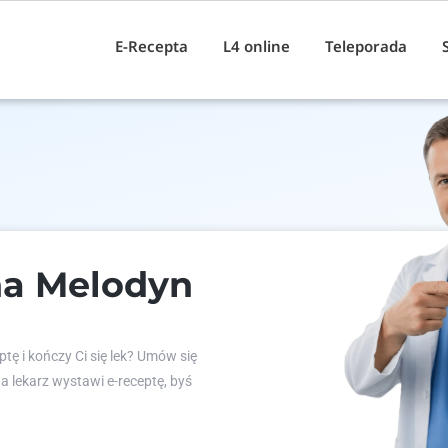
E-Recepta
L4 online
Teleporada
na Melodyn
tę i kończy Ci się lek? Umów się
 a lekarz wystawi e-receptę, byś