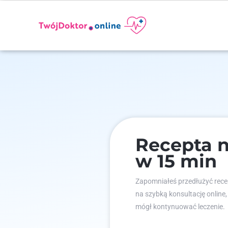
Recepta 
w 15 min
Zapomniałeś przedłużyć recep
na szybką konsultację online,
mógł kontynuować leczenie.