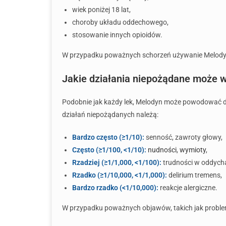
wiek poniżej 18 lat,
choroby układu oddechowego,
stosowanie innych opioidów.
W przypadku poważnych schorzeń używanie Melodynu
Jakie działania niepożądane może
Podobnie jak każdy lek, Melodyn może powodować dzi
działań niepożądanych należą:
Bardzo często (≥1/10):
senność, zawroty głowy,
Często (≥1/100, <1/10):
nudności
,
wymioty
,
Rzadziej (≥1/1,000, <1/100):
trudności w oddych
Rzadko (≥1/10,000, <1/1,000):
delirium tremens,
Bardzo rzadko (<1/10,000):
reakcje alergiczne.
W przypadku poważnych objawów, takich jak problem