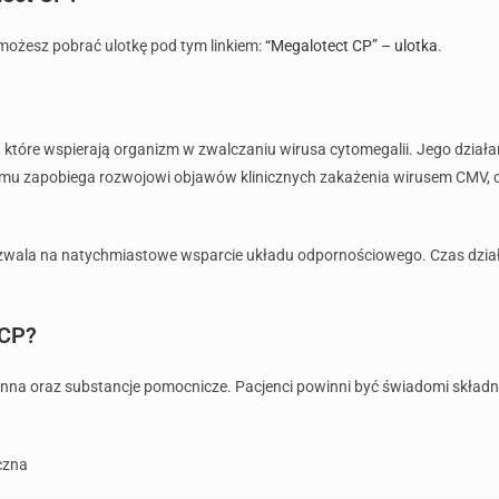
 możesz pobrać ulotkę pod tym linkiem:
“Megalotect CP” – ulotka
.
które wspierają organizm w zwalczaniu wirusa cytomegalii. Jego działa
mu zapobiega rozwojowi objawów klinicznych zakażenia wirusem CMV, c
ozwala na natychmiastowe wsparcie układu odpornościowego. Czas dział
 CP?
nna oraz substancje pomocnicze. Pacjenci powinni być świadomi składn
iczna