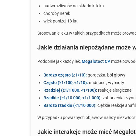
nadwrażliwość na składniki leku
choroby nerek
wiek poniżej 18 lat
Stosowanie leku w takich przypadkach może prowadz
Jakie działania niepożądane może 
Podobnie jak każdy lek,
Megalotect CP
może powodow
Bardzo często (≥1/10):
gorączka,
ból głowy
Często (≥1/100, <1/10):
nudności
,
wymioty
Rzadziej (≥1/1 000, <1/100):
reakcje alergiczne
Rzadkie (≥1/10 000, <1/1 000):
zaburzenia czynn
Bardzo rzadkie (<1/10 000):
ciężkie reakcje anafi
W przypadku poważnych objawów należy niezwłoczni
Jakie interakcje może mieć Megalot