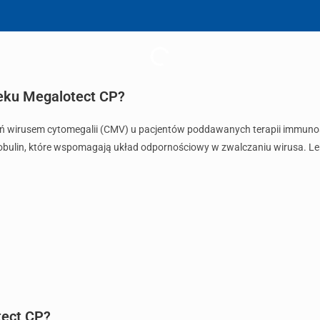
leku Megalotect CP?
żeń wirusem cytomegalii (CMV) u pacjentów poddawanych terapii immuno
obulin, które wspomagają układ odpornościowy w zwalczaniu wirusa. Lek p
tect CP?