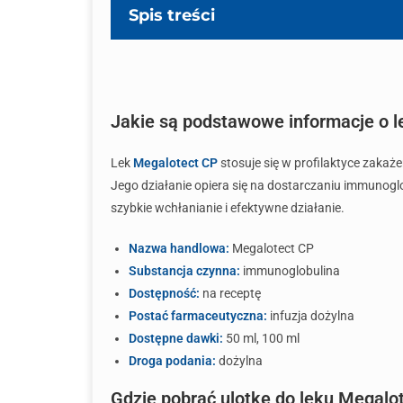
Spis treści
Jakie są podstawowe informacje o 
Lek
Megalotect CP
stosuje się w profilaktyce zaka
Jego działanie opiera się na dostarczaniu immunogl
szybkie wchłanianie i efektywne działanie.
Nazwa handlowa:
Megalotect CP
Substancja czynna:
immunoglobulina
Dostępność:
na receptę
Postać farmaceutyczna:
infuzja dożylna
Dostępne dawki:
50 ml, 100 ml
Droga podania:
dożylna
Gdzie pobrać ulotkę do leku Megalo