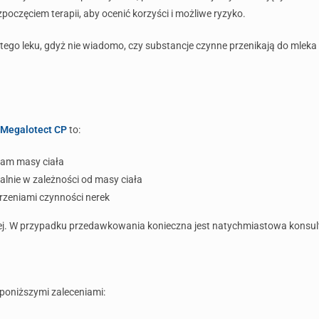
poczęciem terapii, aby ocenić korzyści i możliwe ryzyko.
a tego leku, gdyż nie wiadomo, czy substancje czynne przenikają do mle
Megalotect CP
to:
ram masy ciała
lnie w zależności od masy ciała
rzeniami czynności nerek
ciej. W przypadku przedawkowania konieczna jest natychmiastowa konsult
poniższymi zaleceniami: