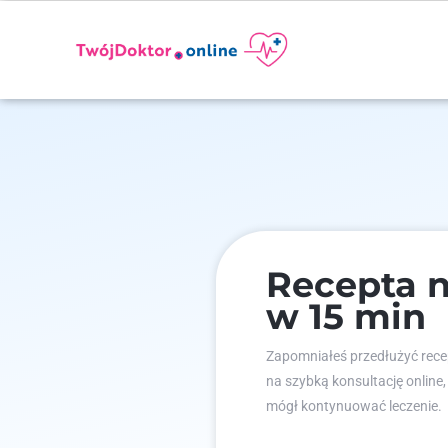
Recepta 
w 15 min
Zapomniałeś przedłużyć recep
na szybką konsultację online,
mógł kontynuować leczenie.