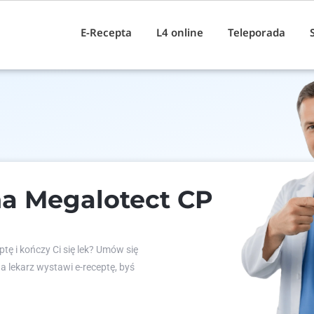
E-Recepta
L4 online
Teleporada
na Megalotect CP
tę i kończy Ci się lek? Umów się
 a lekarz wystawi e-receptę, byś