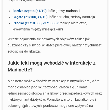
Bardzo często (≥1/10):
bóle głowy,
nudności
Często (≥1/100, <1/10):
bóle brzucha, zmiany nastroju
Rzadko (≥1/10 000, <1/1 000):
reakcje alergiczne,
krwawienia między miesiączkami
W razie pojawienia się poważnych objawów, takich jak
duszność czy silny ból w klatce piersiowej, należy natychmiast
zgłosić się do lekarza.
Jakie leki mogą wchodzić w interakcje z
Madinette?
Madinette może wchodzić w interakcje z innymi lekami, które
mogą osłabiać jego skuteczność. Zaleca się unikanie
jednoczesnego stosowania leków przeciwpadaczkowych oraz
niektórych antybiotyków. Ponadto warto unikać alkoholu i
soków grejpfrutowych, ponieważ mogą one wpływać na