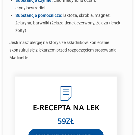
Substancje czynne:
chlormadynonu octan,
etynyloestradiol
Substancje pomocnicze:
laktoza, skrobia, magnez,
żelatyna, barwniki (żelaza tlenek czerwony, żelaza tlenek
żółty)
Jeśli masz alergię na któryś ze składników, koniecznie
skonsultuj się z lekarzem przed rozpoczęciem stosowania
Madinette.
E-RECEPTA
NA LEK
59ZŁ