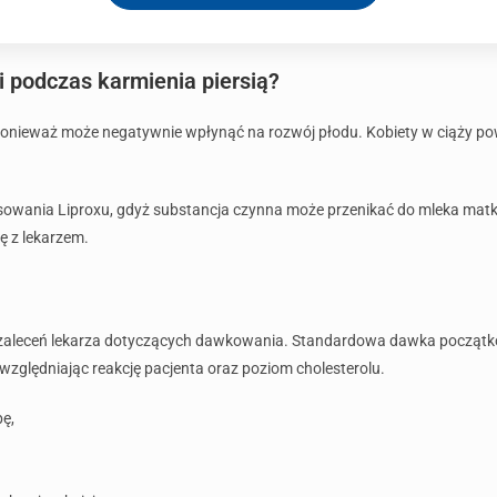
i podczas karmienia piersią?
ponieważ może negatywnie wpłynąć na rozwój płodu. Kobiety w ciąży pow
tosowania Liproxu, gdyż substancja czynna może przenikać do mleka matk
ę z lekarzem.
ać zaleceń lekarza dotyczących dawkowania. Standardowa dawka począt
zględniając reakcję pacjenta oraz poziom cholesterolu.
ę,