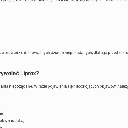
 prowadzić do poważnych działań niepożądanych, dlatego przed rozpocz
wywołać Liprox?
łania niepożądane. W razie pojawienia się niepokojących objawów, należ
e,
by, miopatia,
ne.