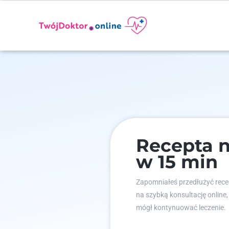
Recepta n
w 15 min
Zapomniałeś przedłużyć recep
na szybką konsultację online,
mógł kontynuować leczenie.