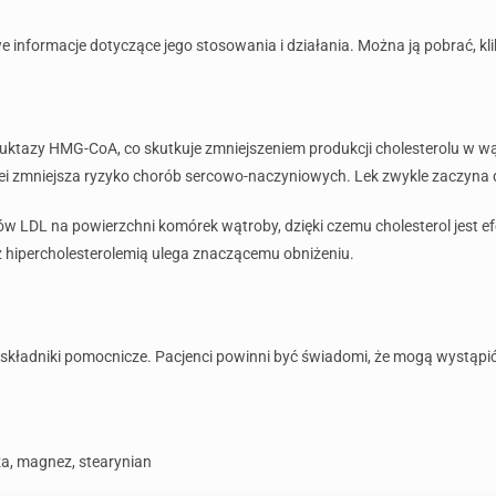
 informacje dotyczące jego stosowania i działania. Można ją pobrać, kli
reduktazy HMG-CoA, co skutkuje zmniejszeniem produkcji cholesterolu w w
lei zmniejsza ryzyko chorób sercowo-naczyniowych. Lek zwykle zaczyna dz
ów LDL na powierzchni komórek wątroby, dzięki czemu cholesterol jest ef
z hipercholesterolemią ulega znaczącemu obniżeniu.
składniki pomocnicze. Pacjenci powinni być świadomi, że mogą wystąpić 
oza, magnez, stearynian