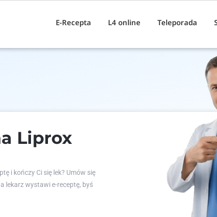
E-Recepta
L4 online
Teleporada
a Liprox
tę i kończy Ci się lek? Umów się
 a lekarz wystawi e-receptę, byś