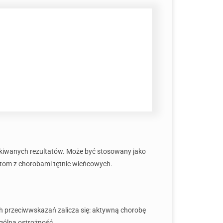
czekiwanych rezultatów. Może być stosowany jako
entom z chorobami tętnic wieńcowych.
h przeciwwskazań zalicza się: aktywną chorobę
gólną ostrożność.