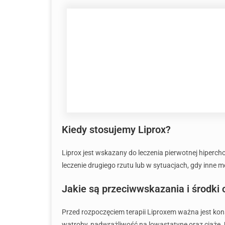
Kiedy stosujemy Liprox?
Liprox jest wskazany do leczenia pierwotnej hiperch
leczenie drugiego rzutu lub w sytuacjach, gdy inne 
Jakie są przeciwwskazania i środki 
Przed rozpoczęciem terapii Liproxem ważna jest ko
wątroby, nadwrażliwość na lowastatynę oraz ciążę.