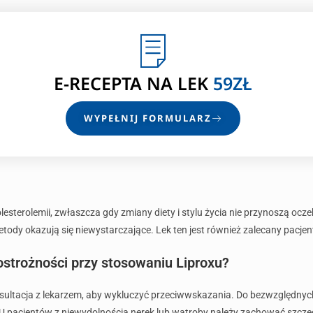
E-RECEPTA
NA LEK
59ZŁ
WYPEŁNIJ FORMULARZ
olesterolemii, zwłaszcza gdy zmiany diety i stylu życia nie przynoszą o
metody okazują się niewystarczające. Lek ten jest również zalecany pacj
ostrożności przy stosowaniu Liproxu?
nsultacja z lekarzem, aby wykluczyć przeciwwskazania. Do bezwzględnyc
 U pacjentów z niewydolnością nerek lub wątroby należy zachować szcze