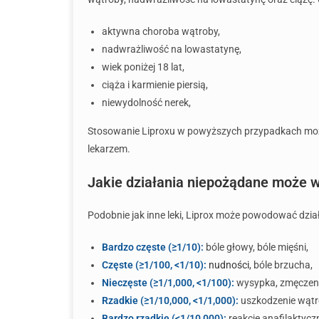
aktywna choroba wątroby,
nadwrażliwość na lowastatynę,
wiek poniżej 18 lat,
ciąża i karmienie piersią,
niewydolność nerek,
Stosowanie Liproxu w powyższych przypadkach może
lekarzem.
Jakie działania niepożądane może 
Podobnie jak inne leki, Liprox może powodować dzia
Bardzo częste (≥1/10):
bóle głowy, bóle mięśni,
Częste (≥1/100, <1/10):
nudności
, bóle brzucha,
Nieczęste (≥1/1,000, <1/100):
wysypka, zmęczeni
Rzadkie (≥1/10,000, <1/1,000):
uszkodzenie wątro
Bardzo rzadkie (<1/10,000):
reakcje anafilaktycz