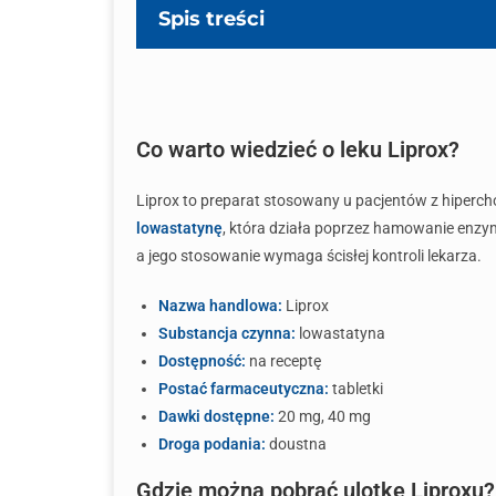
Spis treści
Co warto wiedzieć o leku Liprox?
Liprox to preparat stosowany u pacjentów z hipercho
lowastatynę
, która działa poprzez hamowanie enzym
a jego stosowanie wymaga ścisłej kontroli lekarza.
Nazwa handlowa:
Liprox
Substancja czynna:
lowastatyna
Dostępność:
na receptę
Postać farmaceutyczna:
tabletki
Dawki dostępne:
20 mg, 40 mg
Droga podania:
doustna
Gdzie można pobrać ulotkę Liproxu?