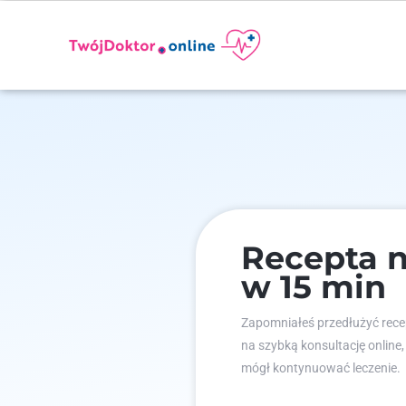
Recepta n
w 15 min
Zapomniałeś przedłużyć recep
na szybką konsultację online,
mógł kontynuować leczenie.