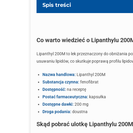
Spis treści
Co warto wiedzieć o Lipanthylu 200
Lipanthyl 200M to lek przeznaczony do obniżania poz
usuwaniu lipidów, co skutkuje poprawą profilu lipid
Nazwa handlowa:
Lipanthyl 200M
Substancja czynna:
fenofibrat
Dostępność:
na receptę
Postać farmaceutyczna:
kapsułka
Dostępne dawki:
200 mg
Droga podania:
doustna
Skąd pobrać ulotkę Lipanthylu 200