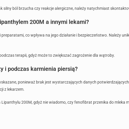
k silny ból brzucha czy reakcje alergiczne, należy natychmiast skontakto
Lipanthylem 200M a innymi lekami?
 preparatami, co wpływa na jego działanie i bezpieczeństwo. Należy uni
podczas terapii, gdyż może to zwiększać zagrożenie dla wątroby.
y i podczas karmienia piersią?
wskazane, ponieważ brak jest wystarczających danych potwierdzających b
ji z lekarzem.
ia Lipanthylu 200M, gdyż nie wiadomo, czy fenofibrat przenika do mleka 