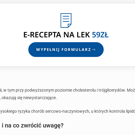
E-RECEPTA
NA LEK
59ZŁ
WYPEŁNIJ FORMULARZ
ii, w tym przy podwyższonym poziomie cholesterolu i trójglicerydów. Mo
, okazują się niewystarczające.
sokiego ryzyka chorób sercowo-naczyniowych, u których kontrola lipid
 i na co zwrócić uwagę?