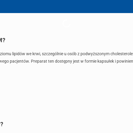
M?
iomu lipidów we krwi, szczególnie u osób z podwyższonym cholesterolem.
owego pacjentów. Preparat ten dostępny jest w formie kapsułek i powinie
M?