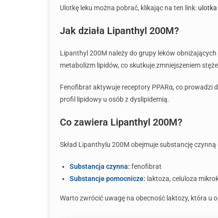
Ulotkę leku można pobrać, klikając na ten link:
ulotka
Jak działa Lipanthyl 200M?
Lipanthyl 200M należy do grupy leków obniżających 
metabolizm lipidów, co skutkuje zmniejszeniem stęże
Fenofibrat aktywuje receptory PPARα, co prowadzi d
profil lipidowy u osób z dyslipidemią.
Co zawiera Lipanthyl 200M?
Skład Lipanthylu 200M obejmuje substancję czynną or
Substancja czynna:
fenofibrat
Substancje pomocnicze:
laktoza, celuloza mikro
Warto zwrócić uwagę na obecność laktozy, która u o