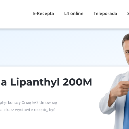
E-Recepta
L4 online
Teleporada
a Lipanthyl 200M
tę i kończy Ci się lek? Umów się
 a lekarz wystawi e-receptę, byś