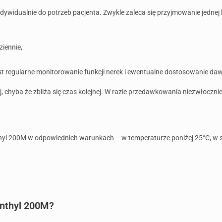
idualnie do potrzeb pacjenta. Zwykle zaleca się przyjmowanie jednej ka
iennie,
st regularne monitorowanie funkcji nerek i ewentualne dostosowanie daw
j, chyba że zbliża się czas kolejnej. W razie przedawkowania niezwłocznie
yl 200M w odpowiednich warunkach – w temperaturze poniżej 25°C, w suc
anthyl 200M?