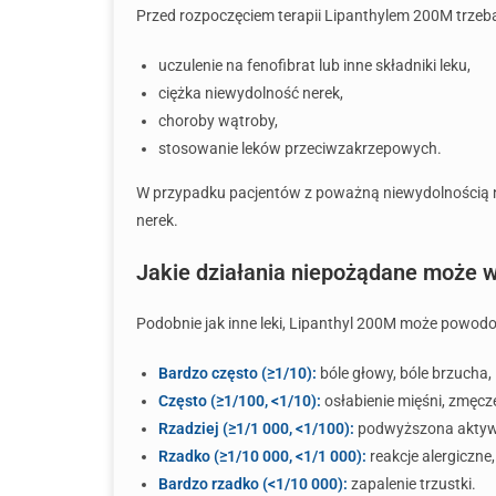
Przed rozpoczęciem terapii Lipanthylem 200M trzeb
uczulenie na fenofibrat lub inne składniki leku,
ciężka niewydolność nerek,
choroby wątroby,
stosowanie leków przeciwzakrzepowych.
W przypadku pacjentów z poważną niewydolnością ne
nerek.
Jakie działania niepożądane może 
Podobnie jak inne leki, Lipanthyl 200M może powodo
Bardzo często (≥1/10):
bóle głowy, bóle brzucha,
Często (≥1/100, <1/10):
osłabienie mięśni, zmęcze
Rzadziej (≥1/1 000, <1/100):
podwyższona aktyw
Rzadko (≥1/10 000, <1/1 000):
reakcje alergiczne,
Bardzo rzadko (<1/10 000):
zapalenie trzustki.