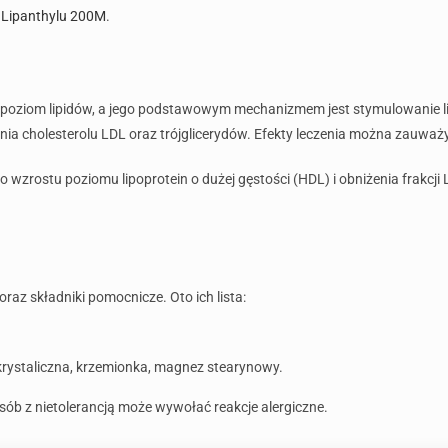
 Lipanthylu 200M
.
poziom lipidów, a jego podstawowym mechanizmem jest stymulowanie lipo
nia cholesterolu LDL oraz trójglicerydów. Efekty leczenia można zauważ
o wzrostu poziomu lipoprotein o dużej gęstości (HDL) i obniżenia frakc
az składniki pomocnicze. Oto ich lista:
krystaliczna, krzemionka, magnez stearynowy.
sób z nietolerancją może wywołać reakcje alergiczne.