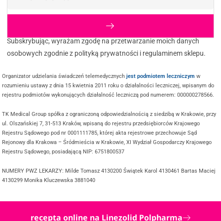
Subskrybując, wyrażam zgodę na przetwarzanie moich danych
osobowych zgodnie z polityką prywatności i regulaminem sklepu.
Organizator udzielania świadczeń telemedycznych
jest podmiotem leczniczym
w
rozumieniu ustawy z dnia 15 kwietnia 2011 roku o działalności leczniczej, wpisanym do
rejestru podmiotów wykonujących działalność leczniczą pod numerem: 000000278566.
TK Medical Group spółka z ograniczoną odpowiedzialnością z siedzibą w Krakowie, przy
ul. Olszańskiej 7, 31-513 Kraków, wpisaną do rejestru przedsiębiorców Krajowego
Rejestru Sądowego pod nr 0001111785, której akta rejestrowe przechowuje Sąd
Rejonowy dla Krakowa – Śródmieścia w Krakowie, XI Wydział Gospodarczy Krajowego
Rejestru Sądowego, posiadającą NIP: 6751800537
NUMERY PWZ LEKARZY: Milde Tomasz 4130200 Świątek Karol 4130461 Bartas Maciej
4130299 Monika Kluczewska 3881040
recepta online na Linezolid Polpharma
@ COPYRIGHT 2025 TWOJDOKTOR.ONLINE