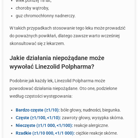
wiek poniżej 18 lat,
choroby wątroby,
guz chromochłonny nadnerczy.
W takich przypadkach stosowanie tego leku może prowadzić
do poważnych powikłań, dlatego zawsze warto wcześniej
skonsultować się z lekarzem.
Jakie działania niepożądane może
wywołać Linezolid Polpharma?
Podobnie jak każdy lek, Linezolid Polpharma może
powodować działania niepożądane. Oto one, podzielone
według częstości występowania:
Bardzo częste (≥1/10):
bóle głowy,
nudności
, biegunka.
Częste (≥1/100, <1/10):
zawroty głowy, wysypka skórna.
Nieczęste (≥1/1 000, <1/100):
reakcje alergiczne.
Rzadkie (≥1/10 000, <1/1 000):
ciężkie reakcje skórne.