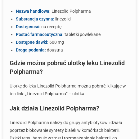
Nazwa handlowa:
Linezolid Polpharma
Substancja czynna:
linezolid
Dostępność:
na receptę
Postać farmaceutyczna:
tabletki powlekane
Dostępne dawki:
600 mg
Droga podania:
doustna
Gdzie można pobrać ulotkę leku Linezolid
Polpharma?
Ulotkę do leku Linezolid Polpharma można pobrać, klikając w
ten link:
„Linezolid Polpharma” – ulotka
.
Jak działa Linezolid Polpharma?
Linezolid Polpharma należy do grupy antybiotyków i działa
poprzez blokowanie syntezy białek w komórkach bakterii.
Dzięki temu hamuje wzrost i rozmnażanie się bakterii, co