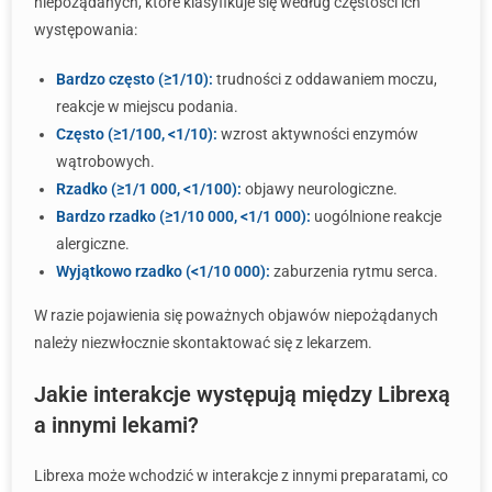
niepożądanych, które klasyfikuje się według częstości ich
występowania:
Bardzo często (≥1/10):
trudności z oddawaniem moczu,
reakcje w miejscu podania.
Często (≥1/100, <1/10):
wzrost aktywności enzymów
wątrobowych.
Rzadko (≥1/1 000, <1/100):
objawy neurologiczne.
Bardzo rzadko (≥1/10 000, <1/1 000):
uogólnione reakcje
alergiczne.
Wyjątkowo rzadko (<1/10 000):
zaburzenia rytmu serca.
W razie pojawienia się poważnych objawów niepożądanych
należy niezwłocznie skontaktować się z lekarzem.
Jakie interakcje występują między Librexą
a innymi lekami?
Librexa może wchodzić w interakcje z innymi preparatami, co