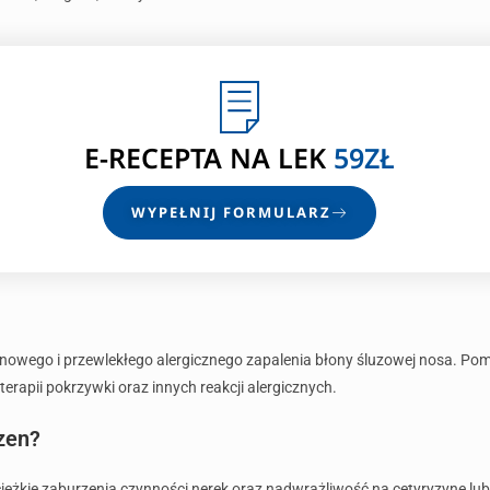
E-RECEPTA
NA LEK
59ZŁ
WYPEŁNIJ FORMULARZ
onowego i przewlekłego alergicznego zapalenia błony śluzowej nosa. Po
rapii pokrzywki oraz innych reakcji alergicznych.
zen?
ężkie zaburzenia czynności nerek oraz nadwrażliwość na cetyryzynę lub 