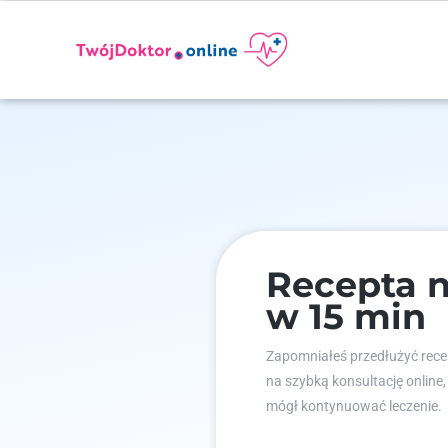
Recepta n
w 15 min
Zapomniałeś przedłużyć recep
na szybką konsultację online,
mógł kontynuować leczenie.