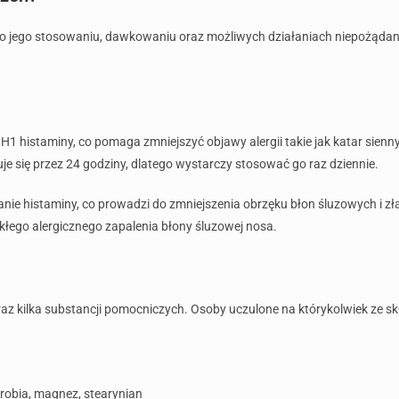
 o jego stosowaniu, dawkowaniu oraz możliwych działaniach niepożądanyc
y H1 histaminy, co pomaga zmniejszyć objawy alergii takie jak katar sie
muje się przez 24 godziny, dlatego wystarczy stosować go raz dziennie.
nie histaminy, co prowadzi do zmniejszenia obrzęku błon śluzowych i zł
kłego alergicznego zapalenia błony śluzowej nosa.
raz kilka substancji pomocniczych. Osoby uczulone na którykolwiek ze 
robia, magnez, stearynian