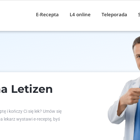
E-Recepta
L4 online
Teleporada
a Letizen
tę i kończy Ci się lek? Umów się
 a lekarz wystawi e-receptę, byś