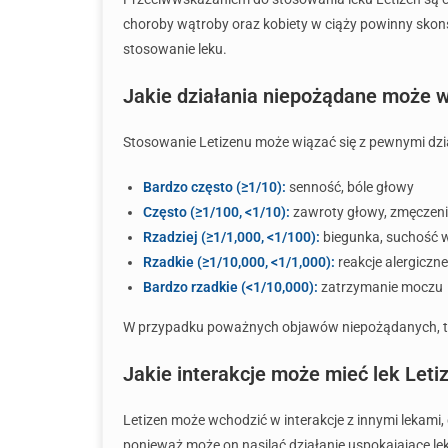
choroby wątroby oraz kobiety w ciąży powinny skons
stosowanie leku.
Jakie działania niepożądane może w
Stosowanie Letizenu może wiązać się z pewnymi dzi
Bardzo często (≥1/10):
senność, bóle głowy
Często (≥1/100, <1/10):
zawroty głowy, zmęczen
Rzadziej (≥1/1,000, <1/100):
biegunka, suchość 
Rzadkie (≥1/10,000, <1/1,000):
reakcje alergiczne
Bardzo rzadkie (<1/10,000):
zatrzymanie moczu
W przypadku poważnych objawów niepożądanych, takic
Jakie interakcje może mieć lek Leti
Letizen może wchodzić w interakcje z innymi lekami,
ponieważ może on nasilać działanie uspokajające le