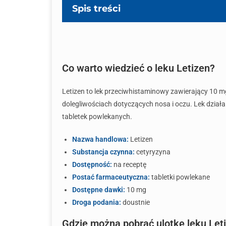
Spis treści
Co warto wiedzieć o leku Letizen?
Letizen to lek przeciwhistaminowy zawierający 10 m
dolegliwościach dotyczących nosa i oczu. Lek działa
tabletek powlekanych.
Nazwa handlowa:
Letizen
Substancja czynna:
cetyryzyna
Dostępność:
na receptę
Postać farmaceutyczna:
tabletki powlekane
Dostępne dawki:
10 mg
Droga podania:
doustnie
Gdzie można pobrać ulotkę leku Let