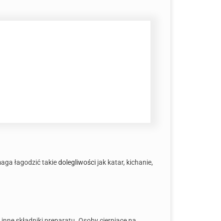
maga łagodzić takie
dolegliwości
jak katar, kichanie,
inne składniki preparatu. Osoby cierpiące na