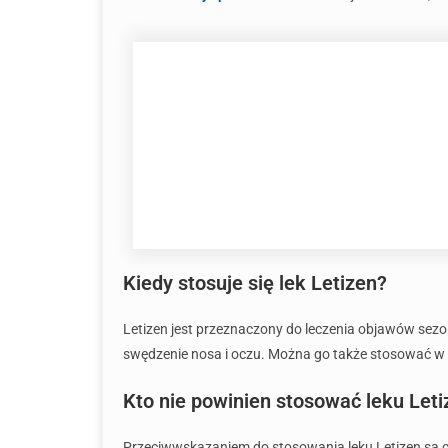
Kiedy stosuje się lek Letizen?
Letizen jest przeznaczony do leczenia objawów sez
swędzenie nosa i oczu. Można go także stosować w te
Kto nie powinien stosować leku Leti
Przeciwwskazaniem do stosowania leku Letizen są ci