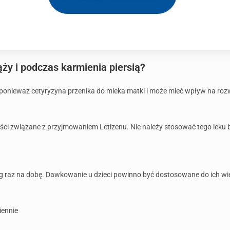
ąży i podczas karmienia piersią?
ponieważ cetyryzyna przenika do mleka matki i może mieć wpływ na rozw
zyści związane z przyjmowaniem Letizenu. Nie należy stosować tego leku b
 raz na dobę. Dawkowanie u dzieci powinno być dostosowane do ich wie
iennie