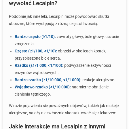
wywołać Lecalpin?
Podobnie jak inne leki, Lecalpin może powodować skutki
uboczne, które występują z różną częstotliwością:
Bardzo często (≥1/10):
zawroty głowy, bóle głowy, uczucie
zmęczenia.
Często (≥1/100, <1/10):
obrzęki w okolicach kostek,
przyspieszone bicie serca.
Rzadko (≥1/1 000, <1/100):
podwyższenie aktywności
enzymów wątrobowych.
Bardzo rzadko (≥1/10 000, <1/1 000):
reakcje alergiczne.
Wyjątkowo rzadko (<1/10 000):
nadmierne obniżenie
ciśnienia tętniczego.
W razie pojawienia się poważnych objawów, takich jak reakcje
alergiczne, należy niezwłocznie skontaktować się z lekarzem.
Jakie interakcje ma Lecalpin z innymi