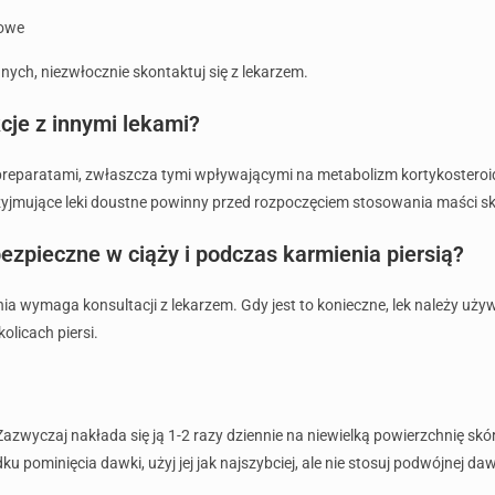
jowe
ch, niezwłocznie skontaktuj się z lekarzem.
cje z innymi lekami?
 preparatami, zwłaszcza tymi wpływającymi na metabolizm kortykosteroi
jmujące leki doustne powinny przed rozpoczęciem stosowania maści sk
bezpieczne w ciąży i podczas karmienia piersią?
ia wymaga konsultacji z lekarzem. Gdy jest to konieczne, lek należy uży
olicach piersi.
 Zazwyczaj nakłada się ją 1-2 razy dziennie na niewielką powierzchnię sk
pominięcia dawki, użyj jej jak najszybciej, ale nie stosuj podwójnej daw