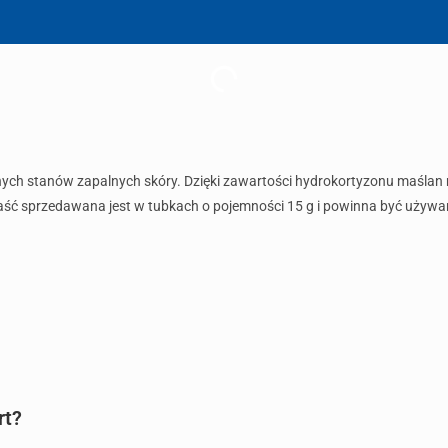
różnych stanów zapalnych skóry. Dzięki zawartości hydrokortyzonu maślan 
Maść sprzedawana jest w tubkach o pojemności 15 g i powinna być używan
rt?