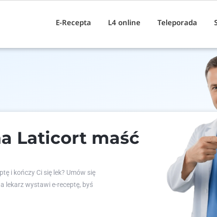
E-Recepta
L4 online
Teleporada
a Laticort maść
tę i kończy Ci się lek? Umów się
 a lekarz wystawi e-receptę, byś