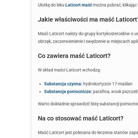
Ulotkę do leku
Laticort maść
można pobrać, klikając 
Jakie właściwości ma maść Laticort
Maść Laticort należy do grupy kortykosteroidów o u
obrzęk, zaczerwienienie i swędzenie w miejscach apl
Co zawiera maść Laticort?
W skład maści Laticort wchodzą:
Substancja czynna:
hydrokortyzon 17-maślan
Substancje pomocnicze:
parafina, wosk pszczeli
Warto dokładnie sprawdzić listę substancji pomocnicz
Na co stosować maść Laticort?
Maść Laticort jest polecana do leczenia stanów zapa