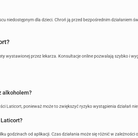
u niedostępnym dla dzieci. Chroń ją przed bezpośrednim działaniem świ
ort?
pty
wystawionej przez lekarza. Konsultacje online pozwalają szybko i wy
 z alkoholem?
aści Laticort, ponieważ może to zwiększyć ryzyko wystąpienia działań n
Laticort?
kilku godzinach od aplikacji. Czas działania może się różnić w zależności