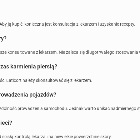
by ją kupić, konieczna jest konsultacja z lekarzem i uzyskanie recepty.
ży?
sze konsultowane z lekarzem. Nie zaleca się długotrwałego stosowania 
zas karmienia piersią?
i Laticort należy skonsultować się z lekarzem.
prowadzenia pojazdów?
a zdolność prowadzenia samochodu. Jednak warto unikać nadmiernego s
ieci?
ścisłą kontrolą lekarza i na niewielkie powierzchnie skóry.