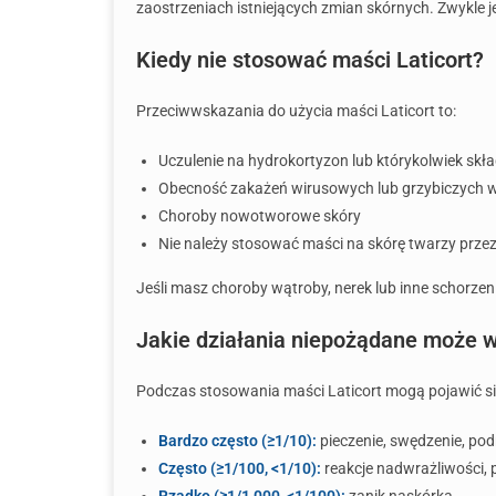
zaostrzeniach istniejących zmian skórnych. Zwykle 
Kiedy nie stosować maści Laticort?
Przeciwwskazania do użycia maści Laticort to:
Uczulenie na hydrokortyzon lub którykolwiek skł
Obecność zakażeń wirusowych lub grzybiczych w
Choroby nowotworowe skóry
Nie należy stosować maści na skórę twarzy przez 
Jeśli masz choroby wątroby, nerek lub inne schorzeni
Jakie działania niepożądane może 
Podczas stosowania maści Laticort mogą pojawić si
Bardzo często (≥1/10):
pieczenie, swędzenie, podr
Często (≥1/100, <1/10):
reakcje nadwrażliwości,
Rzadko (≥1/1,000, <1/100):
zanik naskórka