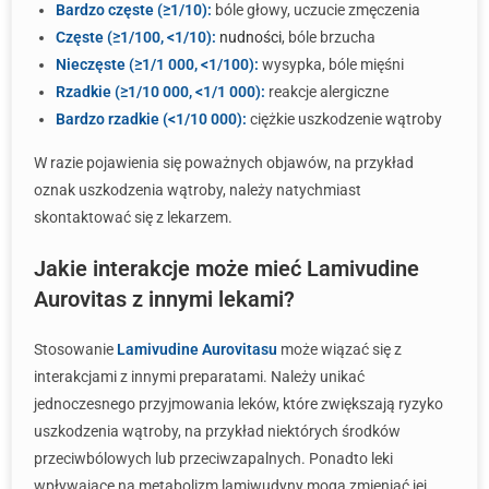
Bardzo częste (≥1/10):
bóle głowy, uczucie zmęczenia
Częste (≥1/100, <1/10):
nudności
, bóle brzucha
Nieczęste (≥1/1 000, <1/100):
wysypka, bóle mięśni
Rzadkie (≥1/10 000, <1/1 000):
reakcje alergiczne
Bardzo rzadkie (<1/10 000):
ciężkie uszkodzenie wątroby
W razie pojawienia się poważnych objawów, na przykład
oznak uszkodzenia wątroby, należy natychmiast
skontaktować się z lekarzem.
Jakie interakcje może mieć Lamivudine
Aurovitas z innymi lekami?
Stosowanie
Lamivudine Aurovitasu
może wiązać się z
interakcjami z innymi preparatami. Należy unikać
jednoczesnego przyjmowania leków, które zwiększają ryzyko
uszkodzenia wątroby, na przykład niektórych środków
przeciwbólowych lub przeciwzapalnych. Ponadto leki
wpływające na metabolizm lamiwudyny mogą zmieniać jej