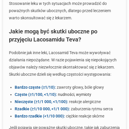
Stosowanie leku w tych sytuacjach może prowadzić do
poważnych skutków ubocznych, dlatego przed leczeniem
warto skonsultować się z lekarzem.
Jakie mogą być skutki uboczne po
przyjęciu Lacosamidu Teva?
Podobnie jak inne leki, Lacosamid Teva może wywoływać
działania niepożądane. W razie pojawienia się niepokojących
objawów należy niezwłocznie skontaktować się z lekarzem.
Skutki uboczne dzieli się według częstości występowania:
Bardzo częste (≥1/10):
zawroty głowy, bóle głowy
Częste (≥1/100, <1/10):
nudności
,
wymioty
Nieczęste (≥1/1 000, <1/100):
reakcje alergiczne
Rzadkie (≥1/10 000, <1/1 000):
zaburzenia rytmu serca
Bardzo rzadkie (<1/10 000):
ciężkie reakcje skórne
Jeśli pojawią się poważne skutki uboczne, takie jak zaburzenia