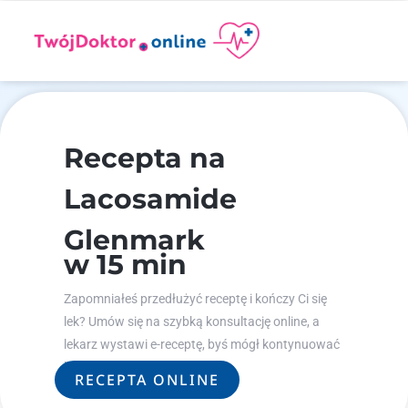
Recepta na
Lacosamide
Glenmark
w 15 min
Zapomniałeś przedłużyć receptę i kończy Ci się
lek? Umów się na szybką konsultację online, a
lekarz wystawi e-receptę, byś mógł kontynuować
leczenie.
RECEPTA ONLINE