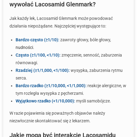
wywołać Lacosamid Glenmark?
Jak każdy lek, Lacosamid Glenmark może powodować
działania niepożądane. Najczęściej występujące to:
Bardzo często (≥1/10):
zawroty głowy, bóle głowy,
nudności
.
Często (≥1/100, <1/10):
zmęczenie, senność, zaburzenia
równowagi.
Rzadziej (≥1/1,000, <1/100):
wysypka, zaburzenia rytmu
serca.
Bardzo rzadko (≥1/10,000, <1/1,000):
reakcje alergiczne, w
tym rozległa wysypka z pęcherzami.
Wyjątkowo rzadko (<1/10,000):
myśli samobójcze.
W razie pojawienia się poważnych objawów należy
niezwłocznie skontaktować się z lekarzem.
Jakie mogą być interakcje Lacosamidu