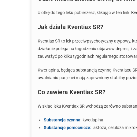
Ulotkę do tego leku pobierzesz, klikając w ten link:
Kv
Jak działa Kventiax SR?
Kventiax
SR to lek przeciwpsychotyczny atypowy, kt
działanie polega na łagodzeniu objawów depresji i 
zauważyć po kilku tygodniach regularnego stosowan
Kwetiapina, będąca substancją czynną Kventiaxu SR
uwalnianiu pacjenci mają zapewniony stabilny pozi
Co zawiera Kventiax SR?
W skład leku Kventiax SR wchodzą zarówno substancja 
Substancja czynna:
kwetiapina
Substancje pomocnicze:
laktoza, celuloza mikro