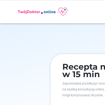
Recepta n
w 15 min
Zapomniałeś przedłużyć recep
na szybką konsultację online,
mógł kontynuować leczenie.