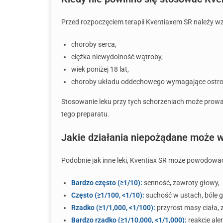
Przed rozpoczęciem terapii Kventiaxem SR należy w
choroby serca,
ciężka niewydolność wątroby,
wiek poniżej 18 lat,
choroby układu oddechowego wymagające ostro
Stosowanie leku przy tych schorzeniach może prowa
tego preparatu.
Jakie działania niepożądane może 
Podobnie jak inne leki, Kventiax SR może powodować
Bardzo często (≥1/10):
senność, zawroty głowy,
Często (≥1/100, <1/10):
suchość w ustach, bóle g
Rzadko (≥1/1,000, <1/100):
przyrost masy ciała, 
Bardzo rzadko (≥1/10,000, <1/1,000):
reakcje ale