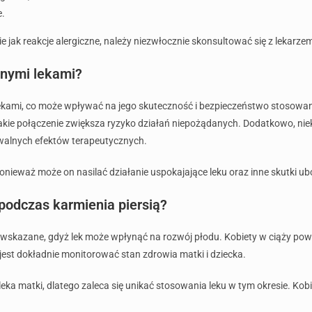
e.
 jak reakcje alergiczne, należy niezwłocznie skonsultować się z lekarze
nnymi lekami?
ekami, co może wpływać na jego skuteczność i bezpieczeństwo stosowania
kie połączenie zwiększa ryzyko działań niepożądanych. Dodatkowo, nie
walnych efektów terapeutycznych.
onieważ może on nasilać działanie uspokajające leku oraz inne skutki ub
podczas karmienia piersią?
wwskazane, gdyż lek może wpłynąć na rozwój płodu. Kobiety w ciąży powi
jest dokładnie monitorować stan zdrowia matki i dziecka.
leka matki, dlatego zaleca się unikać stosowania leku w tym okresie. K