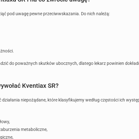
ziąć pod uwagę pewne przeciwwskazania. Do nich należą:
żności.
dzić do poważnych skutków ubocznych, dlatego lekarz powinien dokładn
wywołać Kventiax SR?
 działania niepożądane, które klasyfikujemy według częstości ich wyst
łowy,
zaburzenia metaboliczne,
rgiczne,