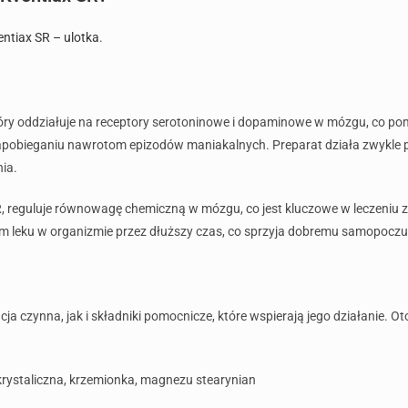
entiax SR – ulotka
.
óry oddziałuje na receptory serotoninowe i dopaminowe w mózgu, co po
zapobieganiu nawrotom epizodów maniakalnych. Preparat działa zwykle prz
ia.
, reguluje równowagę chemiczną w mózgu, co jest kluczowe w leczeniu 
om leku w organizmie przez dłuższy czas, co sprzyja dobremu samopoczu
czynna, jak i składniki pomocnicze, które wspierają jego działanie. Oto 
krystaliczna, krzemionka, magnezu stearynian