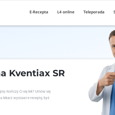
E-Recepta
L4 online
Teleporada
a Kventiax SR
tę i kończy Ci się lek? Umów się
 a lekarz wystawi e-receptę, byś