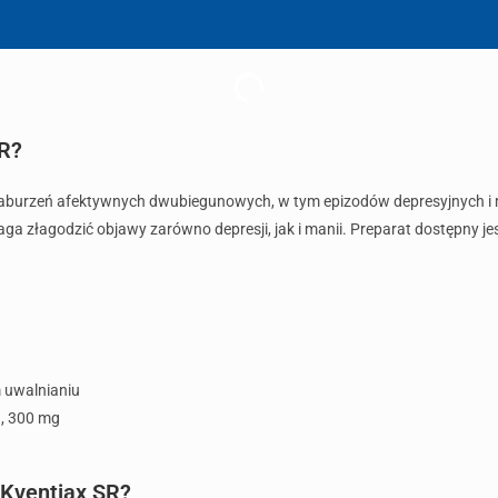
SR?
ii zaburzeń afektywnych dwubiegunowych, w tym epizodów depresyjnych i
złagodzić objawy zarówno depresji, jak i manii. Preparat dostępny je
 uwalnianiu
, 300 mg
 Kventiax SR?