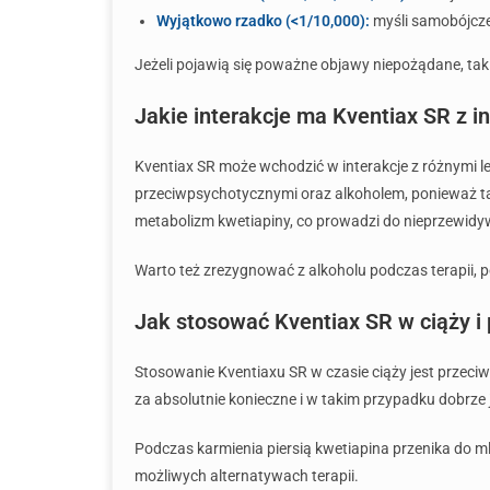
Wyjątkowo rzadko (<1/10,000):
myśli samobójcz
Jeżeli pojawią się poważne objawy niepożądane, takie
Jakie interakcje ma Kventiax SR z i
Kventiax SR może wchodzić w interakcje z różnymi l
przeciwpsychotycznymi oraz alkoholem, ponieważ ta
metabolizm kwetiapiny, co prowadzi do nieprzewidy
Warto też zrezygnować z alkoholu podczas terapii, p
Jak stosować Kventiax SR w ciąży i 
Stosowanie Kventiaxu SR w czasie ciąży jest przeci
za absolutnie konieczne i w takim przypadku dobrze 
Podczas karmienia piersią kwetiapina przenika do m
możliwych alternatywach terapii.