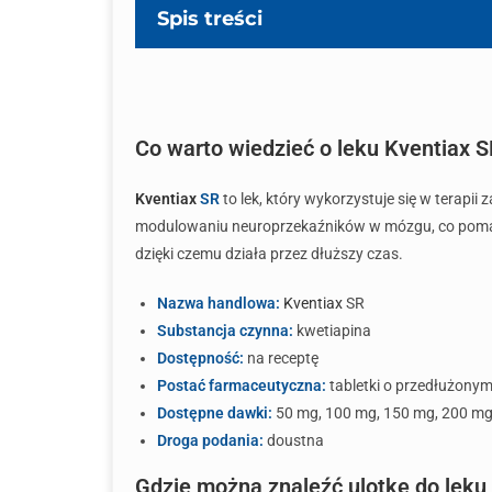
Spis treści
Co warto wiedzieć o leku Kventiax 
Kventiax
SR
to lek, który wykorzystuje się w terap
modulowaniu neuroprzekaźników w mózgu, co pomaga 
dzięki czemu działa przez dłuższy czas.
Nazwa handlowa:
Kventiax
SR
Substancja czynna:
kwetiapina
Dostępność:
na receptę
Postać farmaceutyczna:
tabletki o przedłużonym
Dostępne dawki:
50 mg, 100 mg, 150 mg, 200 mg
Droga podania:
doustna
Gdzie można znaleźć ulotkę do leku