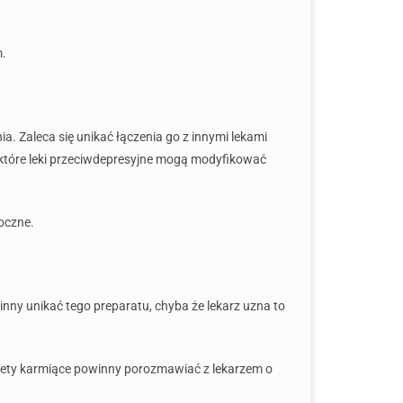
m.
. Zaleca się unikać łączenia go z innymi lekami
które leki przeciwdepresyjne mogą modyfikować
oczne.
nny unikać tego preparatu, chyba że lekarz uzna to
obiety karmiące powinny porozmawiać z lekarzem o