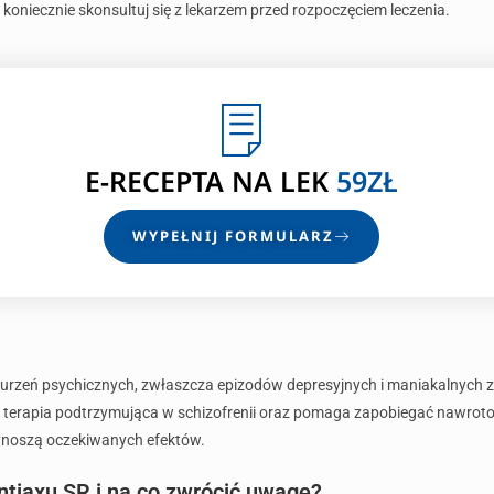
, koniecznie skonsultuj się z lekarzem przed rozpoczęciem leczenia.
E-RECEPTA
NA LEK
59ZŁ
WYPEŁNIJ FORMULARZ
aburzeń psychicznych, zwłaszcza epizodów depresyjnych i maniakalnych
o terapia podtrzymująca w schizofrenii oraz pomaga zapobiegać nawro
rzynoszą oczekiwanych efektów.
ntiaxu SR i na co zwrócić uwagę?