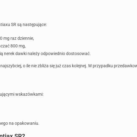
iaxu SR są następujące:
 mg raz dziennie,
czać 800 mg,
ią nerek dawki należy odpowiednio dostosować.
 najszybciej, o ile nie zbliża się już czas kolejnej. W przypadku przedawk
pującymi wskazówkami:
anego na opakowaniu.
ntiax SR?