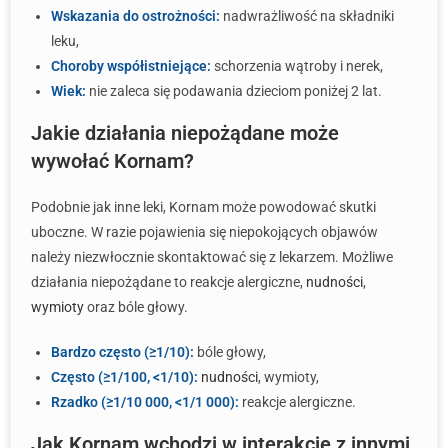
Wskazania do ostrożności:
nadwrażliwość na składniki
leku,
Choroby współistniejące:
schorzenia wątroby i nerek,
Wiek:
nie zaleca się podawania dzieciom poniżej 2 lat.
Jakie działania niepożądane może
wywołać Kornam?
Podobnie jak inne leki, Kornam może powodować skutki
uboczne. W razie pojawienia się niepokojących objawów
należy niezwłocznie skontaktować się z lekarzem. Możliwe
działania niepożądane to reakcje alergiczne,
nudności
,
wymioty
oraz bóle głowy.
Bardzo często (≥1/10):
bóle głowy,
Często (≥1/100, <1/10):
nudności
, wymioty,
Rzadko (≥1/10 000, <1/1 000):
reakcje alergiczne.
Jak Kornam wchodzi w interakcje z innymi