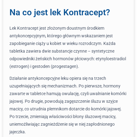
Na co jest lek Kontracept?
Lek Kontracept jest złożonym doustnym środkiem
antykoncepcyjnym, którego głównym wskazaniem jest
zapobieganie ciąży u kobiet w wieku rozrodczym. Każda
tabletka zawiera dwie substancje czynne – syntetyczne
odpowiedniki żeńskich hormonów płciowych: etynyloestradiol
(estrogen) i gestoden (progestagen).
Działanie antykoncepcyjne leku opiera się na trzech
uzupełniających się mechanizmach. Po pierwsze, hormony
zawarte w tabletce hamują owulację, czyli uwalnianie komórki
jajowej. Po drugie, powodują zagęszczenie śluzu w szyjce
macicy, co utrudnia plemnikom dotarcie do komórki jajowej.
Po trzecie, zmieniają właściwości błony śluzowej macicy,
uniemożliwiając zagnieżdżenie się w niej zapłodnionego
jajeczka.