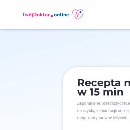
Recepta n
w 15 min
Zapomniałeś przedłużyć recep
na szybką konsultację online,
mógł kontynuować leczenie.