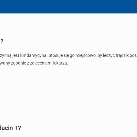
T?
 czynną jest klindamycyna. Stosuje się go miejscowo, by leczyć trądzik po
ywany zgodnie z zaleceniami lekarza.
dacin T?