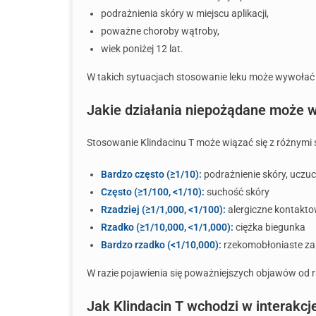
podrażnienia skóry w miejscu aplikacji,
poważne choroby wątroby,
wiek poniżej 12 lat.
W takich sytuacjach stosowanie leku może wywołać 
Jakie działania niepożądane może w
Stosowanie Klindacinu T może wiązać się z różnymi 
Bardzo często (≥1/10):
podrażnienie skóry, uczuc
Często (≥1/100, <1/10):
suchość skóry
Rzadziej (≥1/1,000, <1/100):
alergiczne kontakto
Rzadko (≥1/10,000, <1/1,000):
ciężka biegunka
Bardzo rzadko (<1/10,000):
rzekomobłoniaste zapa
W razie pojawienia się poważniejszych objawów od ra
Jak Klindacin T wchodzi w interakcj