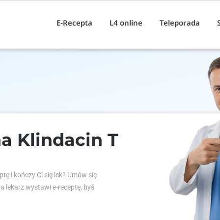
E-Recepta
L4 online
Teleporada
a Klindacin T
tę i kończy Ci się lek? Umów się
 a lekarz wystawi e-receptę, byś