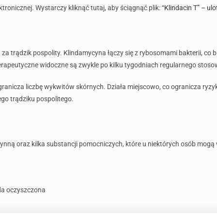
tronicznej. Wystarczy kliknąć tutaj, aby ściągnąć plik:
“Klindacin T” – ulo
za trądzik pospolity. Klindamycyna łączy się z rybosomami bakterii, co b
 terapeutyczne widoczne są zwykle po kilku tygodniach regularnego stoso
granicza liczbę wykwitów skórnych. Działa miejscowo, co ogranicza ryzy
go trądziku pospolitego.
zynną oraz kilka substancji pomocniczych, które u niektórych osób mogą 
oda oczyszczona