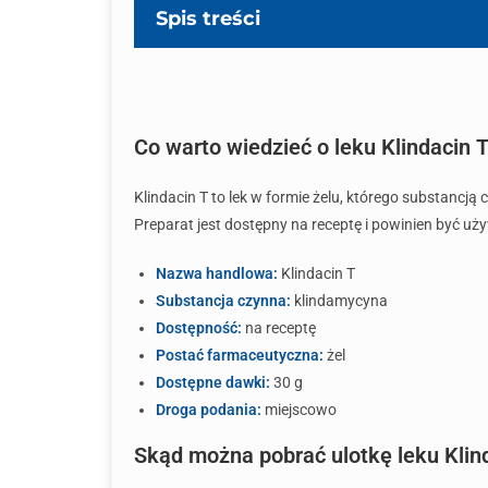
Spis treści
Co warto wiedzieć o leku Klindacin 
Klindacin T to lek w formie żelu, którego substancją
Preparat jest dostępny na receptę i powinien być uż
Nazwa handlowa:
Klindacin T
Substancja czynna:
klindamycyna
Dostępność:
na receptę
Postać farmaceutyczna:
żel
Dostępne dawki:
30 g
Droga podania:
miejscowo
Skąd można pobrać ulotkę leku Klin