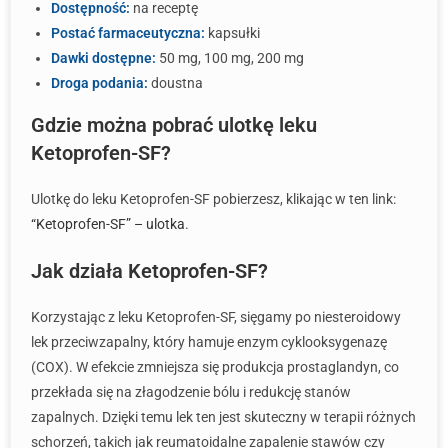
Dostępność:
na receptę
Postać farmaceutyczna:
kapsułki
Dawki dostępne:
50 mg, 100 mg, 200 mg
Droga podania:
doustna
Gdzie można pobrać ulotkę leku
Ketoprofen-SF?
Ulotkę do leku Ketoprofen-SF pobierzesz, klikając w ten link:
“Ketoprofen-SF” – ulotka
.
Jak działa Ketoprofen-SF?
Korzystając z leku Ketoprofen-SF, sięgamy po niesteroidowy
lek przeciwzapalny, który hamuje enzym cyklooksygenazę
(COX). W efekcie zmniejsza się produkcja prostaglandyn, co
przekłada się na złagodzenie bólu i redukcję stanów
zapalnych. Dzięki temu lek ten jest skuteczny w terapii różnych
schorzeń, takich jak reumatoidalne zapalenie stawów czy