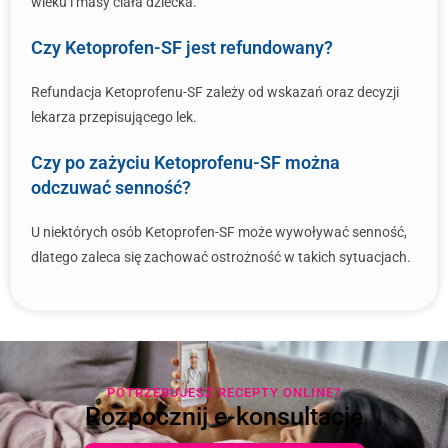
wieku i masy ciała dziecka.
Czy Ketoprofen-SF jest refundowany?
Refundacja Ketoprofenu-SF zależy od wskazań oraz decyzji
lekarza przepisującego lek.
Czy po zażyciu Ketoprofenu-SF można
odczuwać senność?
U niektórych osób Ketoprofen-SF może wywoływać senność,
dlatego zaleca się zachować ostrożność w takich sytuacjach.
POTRZEBUJESZ RECEPTY ONLINE?
Rozpocznij e-konsultację