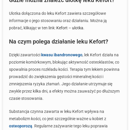
Gdzie można znaleźć ulotkę leku Kefort?
Ulotka dołączona do leku Kefort zawiera szczegółowe
informacje o jego stosowaniu oraz działaniu. Można ją
pobrać, klikając w ten link:
Kefort – ulotka
.
Na czym polega działanie leku Kefort?
Dzięki zawartości
kwasu ibandronowego
, lek Kefort działa na
poziomie komórkowym, blokując aktywność osteoklastów, co
spowalnia proces rozkładu kości. Terapia tym lekiem powinna
prowadzić do zwiększenia gęstości mineralnej kości i
zmniejszenia ryzyka złamań. Jego działanie utrzymuje się
zwykle przez kilka dni, a efekty można zauważyć po dłuższym
czasie stosowania.
Substancja czynna zawarta w leku Kefort wpływa na
metabolizm kości, co jest szczególnie ważne u kobiet z
osteoporozą
. Regularne zażywanie tego leku poprawia