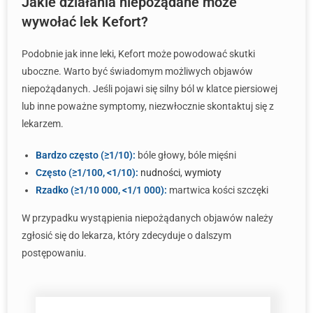
Jakie działania niepożądane może
wywołać lek Kefort?
Podobnie jak inne leki, Kefort może powodować skutki
uboczne. Warto być świadomym możliwych objawów
niepożądanych. Jeśli pojawi się silny ból w klatce piersiowej
lub inne poważne symptomy, niezwłocznie skontaktuj się z
lekarzem.
Bardzo często (≥1/10):
bóle głowy, bóle mięśni
Często (≥1/100, <1/10):
nudności
,
wymioty
Rzadko (≥1/10 000, <1/1 000):
martwica kości szczęki
W przypadku wystąpienia niepożądanych objawów należy
zgłosić się do lekarza, który zdecyduje o dalszym
postępowaniu.