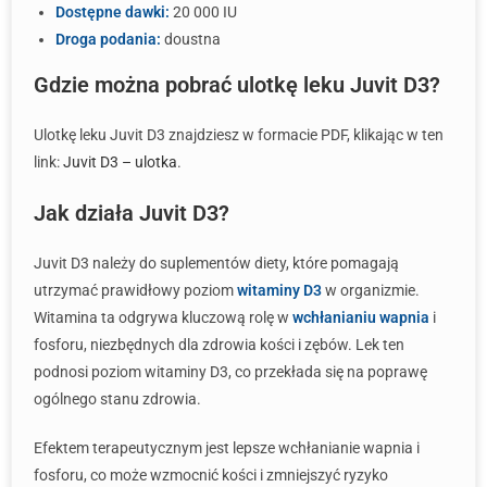
Dostępne dawki:
20 000 IU
Droga podania:
doustna
Gdzie można pobrać ulotkę leku Juvit D3?
Ulotkę leku Juvit D3 znajdziesz w formacie PDF, klikając w ten
link:
Juvit D3 – ulotka
.
Jak działa Juvit D3?
Juvit D3 należy do suplementów diety, które pomagają
utrzymać prawidłowy poziom
witaminy D3
w organizmie.
Witamina ta odgrywa kluczową rolę w
wchłanianiu wapnia
i
fosforu, niezbędnych dla zdrowia kości i zębów. Lek ten
podnosi poziom witaminy D3, co przekłada się na poprawę
ogólnego stanu zdrowia.
Efektem terapeutycznym jest lepsze wchłanianie wapnia i
fosforu, co może wzmocnić kości i zmniejszyć ryzyko