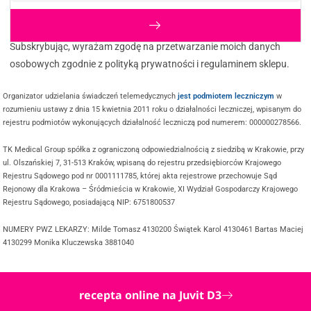
Subskrybując, wyrażam zgodę na przetwarzanie moich danych
osobowych zgodnie z polityką prywatności i regulaminem sklepu.
Organizator udzielania świadczeń telemedycznych
jest podmiotem leczniczym
w
rozumieniu ustawy z dnia 15 kwietnia 2011 roku o działalności leczniczej, wpisanym do
rejestru podmiotów wykonujących działalność leczniczą pod numerem: 000000278566.
TK Medical Group spółka z ograniczoną odpowiedzialnością z siedzibą w Krakowie, przy
ul. Olszańskiej 7, 31-513 Kraków, wpisaną do rejestru przedsiębiorców Krajowego
Rejestru Sądowego pod nr 0001111785, której akta rejestrowe przechowuje Sąd
Rejonowy dla Krakowa – Śródmieścia w Krakowie, XI Wydział Gospodarczy Krajowego
Rejestru Sądowego, posiadającą NIP: 6751800537
NUMERY PWZ LEKARZY: Milde Tomasz 4130200 Świątek Karol 4130461 Bartas Maciej
4130299 Monika Kluczewska 3881040
recepta online na Juvit D3
@ COPYRIGHT 2025 TWOJDOKTOR.ONLINE