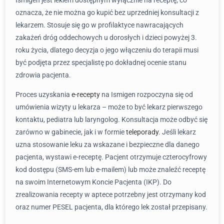
Ismigen jest lekiem dostępnym wyłącznie na receptę, co
oznacza, że nie można go kupić bez uprzedniej konsultacji z
lekarzem. Stosuje się go w profilaktyce nawracających
zakażeń dróg oddechowych u dorosłych i dzieci powyżej 3.
roku życia, dlatego decyzja o jego włączeniu do terapii musi
być podjęta przez specjalistę po dokładnej ocenie stanu
zdrowia pacjenta.
Proces uzyskania
e-recepty
na Ismigen rozpoczyna się od
umówienia wizyty u lekarza – może to być lekarz pierwszego
kontaktu, pediatra lub laryngolog. Konsultacja może odbyć się
zarówno w gabinecie, jak i w formie
teleporady
. Jeśli lekarz
uzna stosowanie leku za wskazane i bezpieczne dla danego
pacjenta, wystawi e-receptę. Pacjent otrzymuje czterocyfrowy
kod dostępu (SMS-em lub e-mailem) lub może znaleźć receptę
na swoim Internetowym Koncie Pacjenta (IKP). Do
zrealizowania recepty w aptece potrzebny jest otrzymany kod
oraz numer PESEL pacjenta, dla którego lek został przepisany.