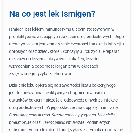
Na co jest lek Ismigen?
Ismigen jest lekiem immunostymulującym stosowanym w
profilaktyce nawracających zakażeń dróg oddechowych. Jego
głównym celem jest zmniejszenie częstości i nasilenia infekcji u
dorosłych oraz dzieci, które ukończyły 3. rok życia. Preparat
nie służy do leczenia aktywnych zakażeń, lecz do
wzmacniania odporności organizmu w okresach
zwiększonego ryzyka zachorowań.
Działanie leku opiera się na zawartości lizatu bakteryjnego –
jest to mieszanina nieaktywnych fragmentów ośmiu
gatunków bakterii najczęściej odpowiedzialnych za infekcje
dróg oddechowych. W jego składzie znajdują się m.in. lizaty
Staphylococcus aureus
,
Streptococcus pyogenes
,
Klebsiella
pneumoniae
oraz
Haemophilus influenzae
. Podanie tych
substancji w formie tabletki podjęzykowej stymuluje naturalne